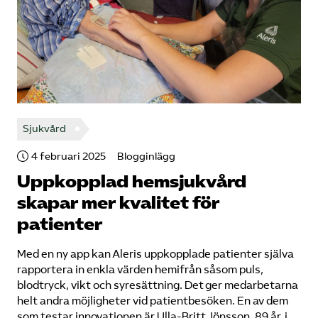
Sjukvård
4 februari 2025
Blogginlägg
Uppkopplad hemsjukvård
skapar mer kvalitet för
patienter
Med en ny app kan Aleris uppkopplade patienter själva
rapportera in enkla värden hemifrån såsom puls,
blodtryck, vikt och syresättning. Det ger medarbetarna
helt andra möjligheter vid patientbesöken. En av dem
som testar innovationen är Ulla-Britt Jönsson, 89 år, i