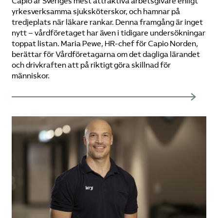
Capio är Sveriges mest attraktiva arbetsgivare enligt
yrkesverksamma sjuksköterskor, och hamnar på
tredjeplats när läkare rankar. Denna framgång är inget
nytt – vårdföretaget har även i tidigare undersökningar
toppat listan. Maria Pewe, HR-chef för Capio Norden,
berättar för Vårdföretagarna om det dagliga lärandet
och drivkraften att på riktigt göra skillnad för
människor.