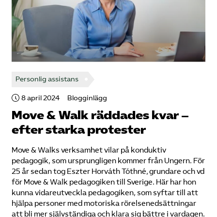
Personlig assistans
8 april 2024
Blogginlägg
Move & Walk räddades kvar –
efter starka protester
Move & Walks verksamhet vilar på konduktiv
pedagogik, som ursprungligen kommer från Ungern. För
25 år sedan tog Eszter Horváth Tóthné, grundare och vd
för Move & Walk pedagogiken till Sverige. Här har hon
kunna vidareutveckla pedagogiken, som syftar till att
hjälpa personer med motoriska rörelsenedsättningar
att bli mer självständiga och klara sig bättre i vardagen.