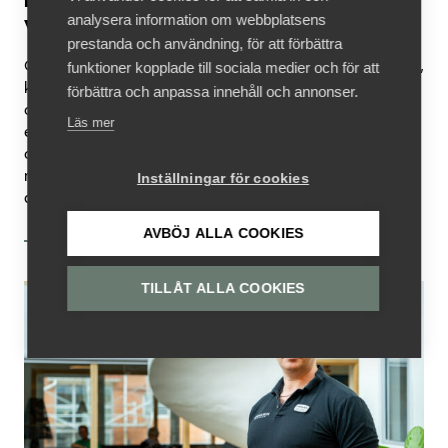
värdefullt”
analysera information om webbplatsens
prestanda och användning, för att förbättra
Göran och hans fru Eva brinner för att ge barn trygghet,
funktioner kopplade till sociala medier och för att
kärlek och omsorg. Deras engagemang som stödfamilj
förbättra och anpassa innehåll och annonser.
och familjehem sträcker sig över mer än 30 år. Med
Läs mer
erfarenhet av att arbeta både direkt med kommunen
och med konsulentstöd från ett av Vårdföretagarnas
medlemsföretag är Göran väl lämpad att uttala sig om
Inställningar för cookies
de två varianterna.
AVBÖJ ALLA COOKIES
TILLÅT ALLA COOKIES