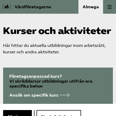
Vårdföretagarna
Almega
Välfärdskriminalitet
Kurser och aktiviteter
Valmanifest
Här hittar du aktuella utbildningar inom arbetsrätt,
kurser och andra aktiviteter.
Medlemskap
Aktiviteter
Företagsanpassad kurs?
Våra frågor
Vi skräddarsyr utbildningar utifrån era
specifika behov
Om oss
Ansök om specifik kurs
Kontakt