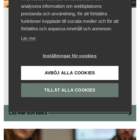
analysera information om webbplatsens
prestanda och användning, för att förbättra
Arbete i andra länder - vad
funktioner kopplade till sociala medier och för att
gäller?
förbättra och anpassa innehåll och annonser.
Läs mer
Kurs
Distans
Medlemspris 2495 kr
6 okt, 13:00 - 16:00
Inställningar för cookies
Trender inom distansarbete
Praktisk vägledning
AVBÖJ ALLA COOKIES
Skattekonsekvenser vid utlandsarbete.
TILLÅT ALLA COOKIES
Läs mer och boka