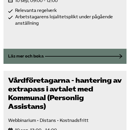
10 sep, 09:00 - 12:00
Relevanta regelverk
Arbetstagarens lojalitetsplikt under pågående
anställning
Läs mer och boka
Vård­företagarna - hantering av
extrapass i avtalet med
Kommunal (Personlig
Assistans)
Webbinarium
Distans
Kostnadsfritt