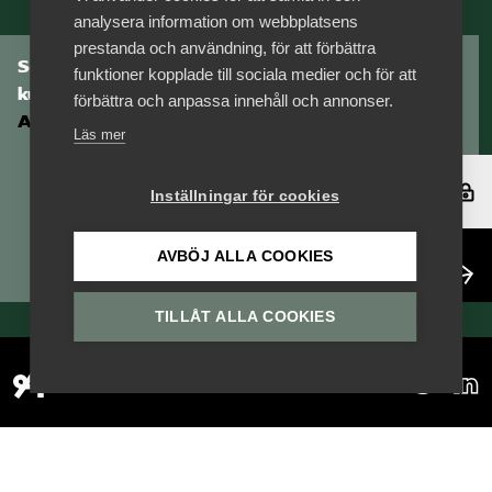
Pressrum
analysera information om webbplatsens
prestanda och användning, för att förbättra
Som medlem har du tillgång till vår digitala
funktioner kopplade till sociala medier och för att
Mina sidor
kunskapsbank
förbättra och anpassa innehåll och annonser.
Arbetsgivarguiden
Läs mer
Privat Vårdfakta
Logga in
Inställningar för cookies
Bli medlem
AVBÖJ ALLA COOKIES
Bli medlem
Logga in på Arbetsgivarguiden
TILLÅT ALLA COOKIES
Sök på vardforetagarna.se
Press
In English