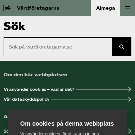
Vårdföretagarna
Almega
Sök
Välfärdskriminalitet
Sök på vardforetagarna.se
Valmanifest
Medlemskap
Om den här webbplatsen
Aktiviteter
Vi använder cookies – vad är det?
Våra frågor
Vår dataskyddspolicy
Om oss
Arbeta hos Vårdföretagarna?
Om cookies på denna webbplats
Kontakt
Sök jobb hos oss
Vi använder cookies för att samla in och