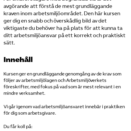
Pressrum
avgörande att förstå de mest grundläggande
kraven inom arbetsmiljöområdet. Den här kursen
ger dig en snabb och överskådlig bild av det
Mina sidor
viktigaste du behöver ha på plats för att kunna ta
ditt arbetsmiljöansvar på ett korrekt och praktiskt
Privat Vårdfakta
sätt.
Bli medlem
Innehåll
Kursen ger en grundläggande genomgång av de krav som
Logga in på Arbetsgivarguiden
följer av arbetsmiljölagen och Arbetsmiljöverkets
föreskrifter, med fokus på vad som är mest relevant i en
Sök på vardforetagarna.se
mindre verksamhet.
Vi går igenom vad arbetsmiljöansvaret innebär i praktiken
för dig som arbetsgivare.
Press
In English
Du får koll på: