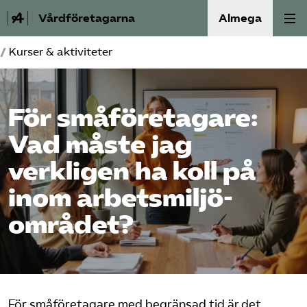
Vårdföretagarna
Almega
/
Kurser & aktiviteter
Välfärdskriminalitet
Valmanifest
För små­företagare:
Vad måste jag
Medlemskap
verkligen ha koll på
Aktiviteter
inom arbetsmiljö-
Våra frågor
området?
Om oss
Kontakt
För småföretagare med begränsad tid är det