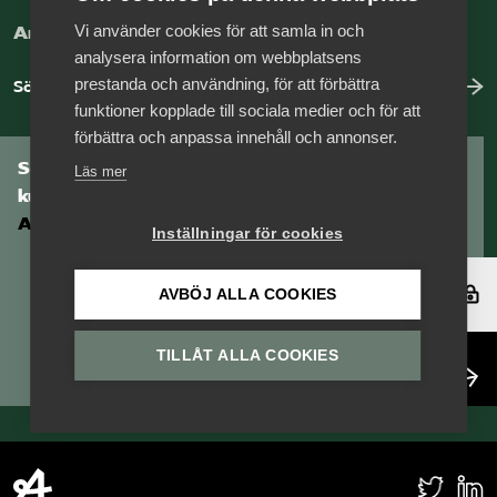
Vi använder cookies för att samla in och
Arbeta hos Vårdföretagarna?
analysera information om webbplatsens
prestanda och användning, för att förbättra
Sök jobb hos oss
funktioner kopplade till sociala medier och för att
förbättra och anpassa innehåll och annonser.
Som medlem har du tillgång till vår digitala
Läs mer
kunskapsbank
Arbetsgivarguiden
Inställningar för cookies
Logga in
AVBÖJ ALLA COOKIES
TILLÅT ALLA COOKIES
Bli medlem