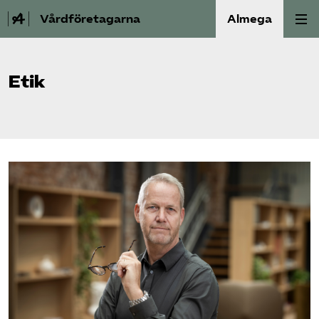
Vårdföretagarna
Almega
Välfärdskriminalitet
Etik
Valmanifest
Medlemskap
Aktiviteter
Våra frågor
Om oss
Kontakt