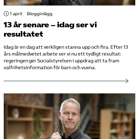
Pressrum
1 april
Blogginlägg
Mina sidor
13 år senare – idag ser vi
resultatet
Privat Vårdfakta
Idag är en dag att verkligen stanna upp och fira. Efter 13
års målmedvetet arbete ser vi nu ett tydligt resultat:
regeringen ger Socialstyrelsen i uppdrag att ta fram
Bli medlem
valfrihetsinformation för barn och vuxna.
Logga in på Arbetsgivarguiden
Sök på vardforetagarna.se
Press
In English