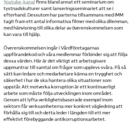
Youtube-kanal
finns bland annat ett seminarium om
tystnadskulturer samt lanseringsseminariet att se i
efterhand. Dessutom har parterna tillsammans med IMM
tagit fram ett antal informativa filmer med olika dilemman,
med hänvisning till olika delar av överenskommelsen som
kan vara till hjälp.
Överenskommelsen ingår i Vårdföretagarnas
uppförandekod och våra medlemmar förbinder sig att följa
dessa värden. Här är det viktigt att arbetsgivare
uppmuntrar till samtal om frågor som upplevs svåra. På så
sätt kan ledare och medarbetare känna en trygghet och
säkerhet i hur de ska hantera olika situationer som
uppstår. Att motverka korruption är ett kontinuerligt
arbete som måste följa utvecklingen inom området.
Genom att lyfta verklighetsbaserade exempel inom
sektorn får verksamheterna mer konkret vägledning att
förhålla sig till och detta leder i längden till ett mer
effektivt förebyggande antikorruptionsarbetet.