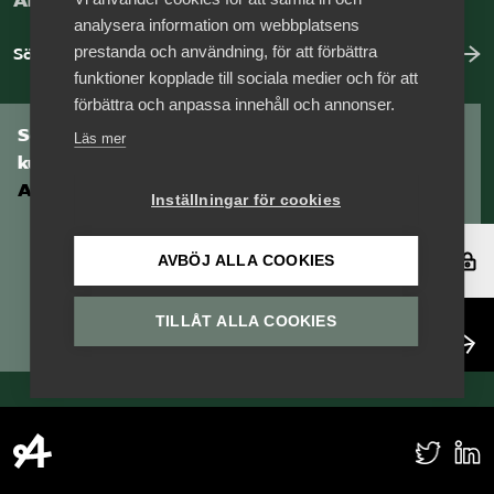
Arbeta hos Vårdföretagarna?
analysera information om webbplatsens
prestanda och användning, för att förbättra
Sök jobb hos oss
funktioner kopplade till sociala medier och för att
förbättra och anpassa innehåll och annonser.
Som medlem har du tillgång till vår digitala
Läs mer
kunskapsbank
Arbetsgivarguiden
Inställningar för cookies
Logga in
AVBÖJ ALLA COOKIES
TILLÅT ALLA COOKIES
Bli medlem