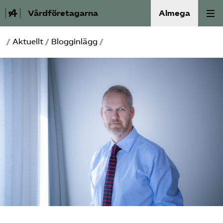
Vårdföretagarna
Almega
/
Aktuellt
/
Blogginlägg
/
Välfärdskriminalitet
Valmanifest
Medlemskap
Aktiviteter
Våra frågor
Om oss
Kontakt