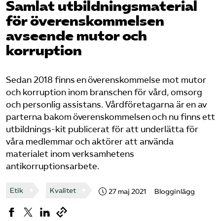
Samlat utbildningsmaterial
Pressrum
för överens­kommelsen
avseende mutor och
Mina sidor
korruption
Privat Vårdfakta
Sedan 2018 finns en överenskommelse mot mutor
och korruption inom branschen för vård, omsorg
Bli medlem
och personlig assistans. Vårdföretagarna är en av
parterna bakom överenskommelsen och nu finns ett
Logga in på Arbetsgivarguiden
utbildnings-kit publicerat för att underlätta för
våra medlemmar och aktörer att använda
Sök på vardforetagarna.se
materialet inom verksamhetens
antikorruptionsarbete.
Etik
Kvalitet
27 maj 2021
Blogginlägg
Press
In English