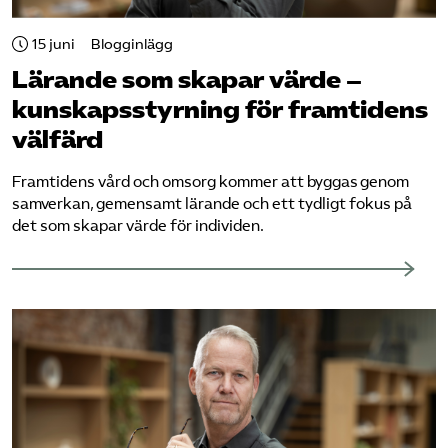
Pressrum
15 juni
Blogginlägg
Mina sidor
Lärande som skapar värde –
kunskapsstyrning för framtidens
Privat Vårdfakta
välfärd
Framtidens vård och omsorg kommer att byggas genom
Bli medlem
samverkan, gemensamt lärande och ett tydligt fokus på
det som skapar värde för individen.
Logga in på Arbetsgivarguiden
Sök på vardforetagarna.se
Press
In English