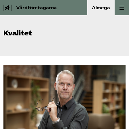
Vårdföretagarna
Almega
Välfärdskriminalitet
Kvalitet
Valmanifest
Medlemskap
Aktiviteter
Våra frågor
Om oss
Kontakt