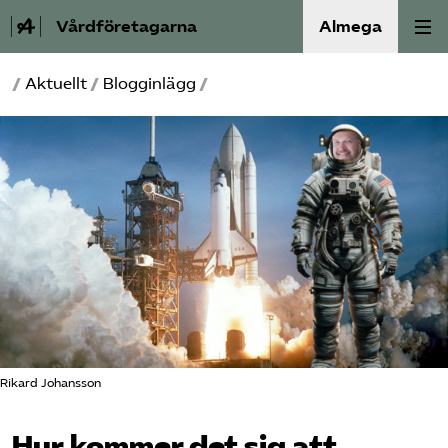
Vårdföretagarna
Almega
/
Aktuellt
/
Blogginlägg
/
Välfärdskriminalitet
Valmanifest
Medlemskap
Aktiviteter
Våra frågor
Om oss
Rikard Johansson
Kontakt
Hur kommer det sig att