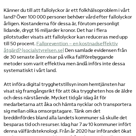
Känner du till att fallolyckor är ett folkhälsoproblem i vårt
land? Över 100 000 personer behöver vård efter fallolyckor
årligen. Kostanderna för dessa är, förutom personligt
lidande, drygt 16 miljarder kronor. Det har i flera
pilotstudier visats att fallolyckor kan reduceras med upp
till 50 procent.
Fallprevention – en kostnadseffektiv
åtgärd? (socialstyrelsen.se)
Den samlade evidensen från
de 30 senaste åren visar på vilka fallförebyggande
metoder som varit effektiva men ändå införs inte dessa
systematiskt i vårt land.
Att införa digital trygghetstillsyn inom hemtjänsten har
visat sig framgångsrikt för att öka tryggheten hos de äldre
och dess närstående. Mycket tid går idag åt för
medarbetarna att åka och hämta nycklar och transportera
sig mellan olika omsorgstagare. Tänk om det
breddinfördes bland alla landets kommuner så skulle det
besparas tid och resurser. Idag har 7 av 10 kommuner infört
denna välfärdsteknologi. Från år 2020 har införandet ökat