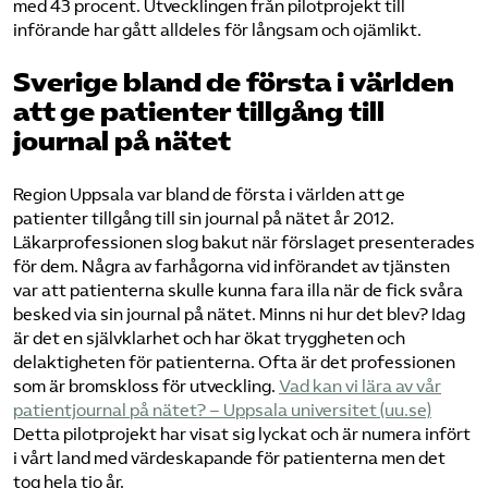
med 43 procent. Utvecklingen från pilotprojekt till
införande har gått alldeles för långsam och ojämlikt.
Sverige bland de första i världen
att ge patienter tillgång till
journal på nätet
Region Uppsala var bland de första i världen att ge
patienter tillgång till sin journal på nätet år 2012.
Läkarprofessionen slog bakut när förslaget presenterades
för dem. Några av farhågorna vid införandet av tjänsten
var att patienterna skulle kunna fara illa när de fick svåra
besked via sin journal på nätet. Minns ni hur det blev? Idag
är det en självklarhet och har ökat tryggheten och
delaktigheten för patienterna. Ofta är det professionen
som är bromskloss för utveckling.
Vad kan vi lära av vår
patientjournal på nätet? – Uppsala universitet (uu.se)
Detta pilotprojekt har visat sig lyckat och är numera infört
i vårt land med värdeskapande för patienterna men det
tog hela tio år.