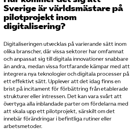
Pressrum
Sverige är världsmästare på
pilotprojekt inom
Mina sidor
digitalisering?
Privat Vårdfakta
Digitaliseringen utvecklas på varierande sätt inom
olika branscher, där vissa sektorer har omfamnat
och anpassat sig till digitala innovationer snabbare
Bli medlem
än andra, medan vissa fortfarande kämpar med att
integrera nya teknologier och digitala processer på
Logga in på Arbetsgivarguiden
ett effektivt sätt. Upplever att det idag finns en
brist på incitament för förbättring från etablerade
Sök på vardforetagarna.se
strukturer eller intressen. Det kan vara svårt att
övertyga alla inblandade parter om fördelarna med
att skala upp ett pilotprojekt, särskilt om det
innebär förändringar i befintliga rutiner eller
Press
arbetsmetoder.
In English