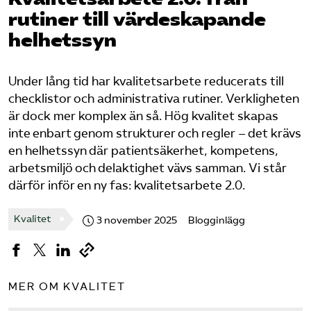
Pressrum
rutiner till värdeskapande
helhetssyn
Mina sidor
Under lång tid har kvalitetsarbete reducerats till
Privat Vårdfakta
checklistor och administrativa rutiner. Verkligheten
är dock mer komplex än så. Hög kvalitet skapas
inte enbart genom strukturer och regler – det krävs
Bli medlem
en helhetssyn där patientsäkerhet, kompetens,
arbetsmiljö och delaktighet vävs samman. Vi står
Logga in på Arbetsgivarguiden
därför inför en ny fas: kvalitetsarbete 2.0.
Sök på vardforetagarna.se
Kvalitet
3 november 2025
Blogginlägg
Press
MER OM KVALITET
In English