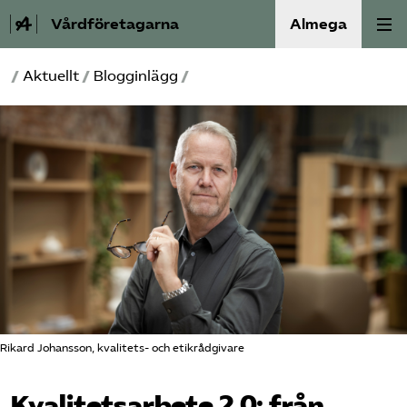
Vårdföretagarna
Almega
/
Aktuellt
/
Blogginlägg
/
Välfärdskriminalitet
Valmanifest
Medlemskap
Aktiviteter
Våra frågor
Om oss
Rikard Johansson, kvalitets- och etikrådgivare
Kontakt
Kvalitetsarbete 2.0: från