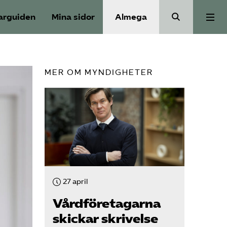
arguiden
Mina sidor
Almega
Välfärdskriminalitet
MER OM MYNDIGHETER
Valmanifest
Medlemskap
Aktiviteter
27 april
Våra frågor
Vård­företagarna
skickar skrivelse