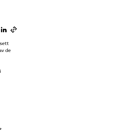
Sök på vardforetagarna.se
Press
sett
In English
av de
i
t