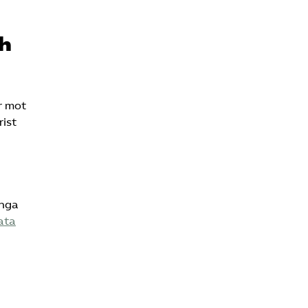
ch
r mot
ist
ånga
ata