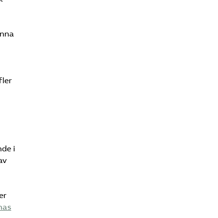
unna
fler
nde i
av
er
nas