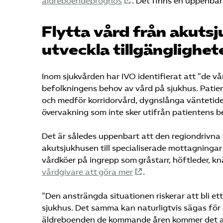
äldreboendeprognos
. Det finns en uppenbar 
Flytta vård från akutsj
utveckla tillgänglighet
Inom sjukvården har IVO identifierat att ”de vå
befolkningens behov av vård på sjukhus. Patie
och medför korridorvård, dygnslånga väntetider, 
övervakning som inte sker utifrån patientens b
Det är således uppenbart att den regiondrivna 
akutsjukhusen till specialiserade mottagninga
vårdköer på ingrepp som gråstarr, höftleder, kn
vårdgivare att göra mer
.
”Den ansträngda situationen riskerar att bli et
sjukhus. Det samma kan naturligtvis sägas för 
äldreboenden de kommande åren kommer det att 