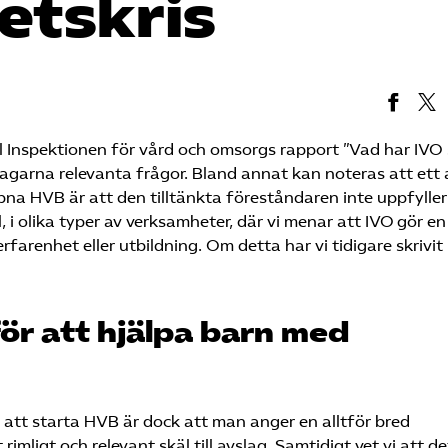
hetskris
l Inspektionen för vård och omsorgs rapport ”Vad har IVO 
tagarna relevanta frågor. Bland annat kan noteras att ett 
pna HVB är att den tilltänkta föreståndaren inte uppfyller
 i olika typer av verksamheter, där vi menar att IVO gör en
farenhet eller utbildning. Om detta har vi tidigare skrivit 
för att hjälpa barn med
 att starta HVB är dock att man anger en alltför bred
mligt och relevant skäl till avslag. Samtidigt vet vi att de