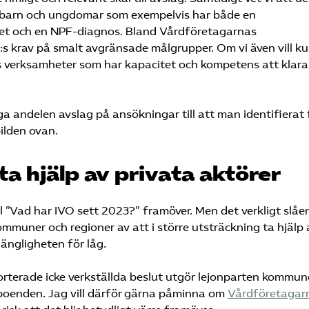
 barn och ungdomar som exempelvis har både en
litet och en NPF-diagnos. Bland Vårdföretagarnas
:s krav på smalt avgränsade målgrupper. Om vi även vill k
s verksamheter som har kapacitet och kompetens att klara
 andelen avslag på ansökningar till att man identifierat 
bilden ovan.
 ta hjälp av privata aktörer
 ”Vad har IVO sett 2023?” framöver. Men det verkligt slåe
muner och regioner av att i större utsträckning ta hjälp 
gängligheten för låg.
rterade icke verkställda beslut utgör lejonparten kommun
a boenden. Jag vill därför gärna påminna om
Vårdföretagar