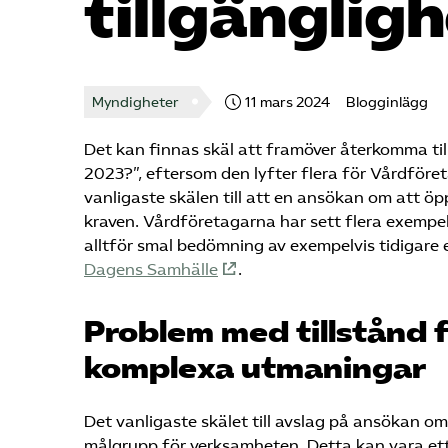
tillgänglig
Myndigheter
11 mars 2024
Blogginlägg
Det kan finnas skäl att framöver återkomma til
2023?”, eftersom den lyfter flera för Vårdföre
vanligaste skälen till att en ansökan om att öp
kraven. Vårdföretagarna har sett flera exempel,
alltför smal bedömning av exempelvis tidigare er
Dagens Samhälle
.
Problem med tillstånd 
komplexa utmaningar
Det vanligaste skälet till avslag på ansökan om
målgrupp för verksamheten. Detta kan vara ett ri