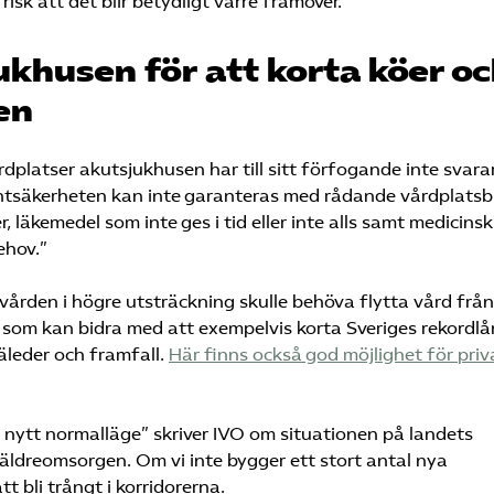
risk att det blir betydligt värre framöver.
ukhusen för att korta köer o
en
rdplatser akutsjukhusen har till sitt förfogande inte svara
ntsäkerheten kan inte garanteras med rådande vårdplatsbr
läkemedel som inte ges i tid eller inte alls samt medicinsk
ehov.”
vården i högre utsträckning skulle behöva flytta vård från
r som kan bidra med att exempelvis korta Sveriges rekordl
äleder och framfall.
Här finns också god möjlighet för priv
t nytt normalläge” skriver IVO om situationen på landets
äldreomsorgen. Om vi inte bygger ett stort antal nya
bli trångt i korridorerna.