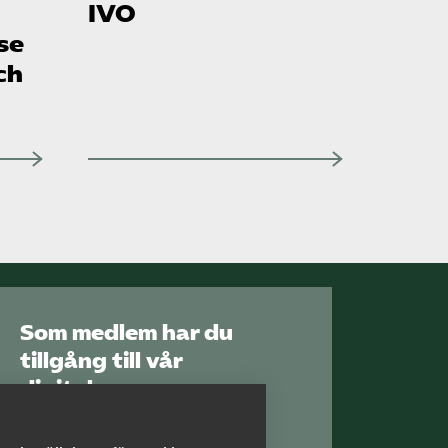
IVO
se
ch
Som medlem har du
tillgång till vår
digitala
kunskapsbank
Arbetsgivarguiden