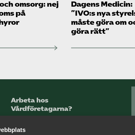
 och omsorg: nej
Dagens Medicin:
moms på
”IVO:s nya styrel
hyror
måste göra om o
göra rätt”
Arbeta hos
Vårdföretagarna?
Sök jobb hos oss
ebbplats