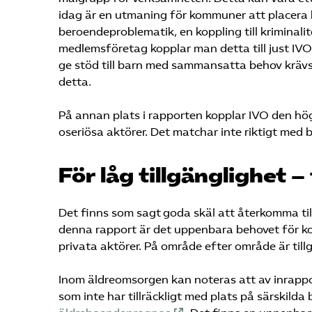
idag är en utmaning för kommuner att placera
beroendeproblematik, en koppling till krimina
medlemsföretag kopplar man detta till just IVO
ge stöd till barn med sammansatta behov kräv
detta.
På annan plats i rapporten kopplar IVO den höga
oseriösa aktörer. Det matchar inte riktigt med 
För låg tillgänglighet –
Det finns som sagt goda skäl att återkomma till
denna rapport är det uppenbara behovet för kom
privata aktörer. På område efter område är till
Inom äldreomsorgen kan noteras att av inrappo
som inte har tillräckligt med plats på särskild