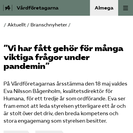
Vårdföretagarna
Almega
/
Aktuellt
/
Branschnyheter
/
Välfärdskriminalitet
Valmanifest
”Vi har fått gehör för många
viktiga frågor under
Medlemskap
pandemin”
Aktiviteter
På Vårdföretagarnas årsstämma den 18 maj valdes
Eva Nilsson Bågenholm, kvalitetsdirektör för
Våra frågor
Humana, för ett tredje år som ordförande. Eva ser
fram emot att leda styrelsen ytterligare ett år och
Om oss
är stolt över det driv, den breda kompetens och
stora engagemang som styrelsen besitter.
Kontakt