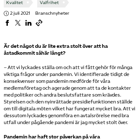
Kvalitet
Valfrihet
Pressrum
2 juli 2021
Branschnyheter
Mina sidor
Privat Vårdfakta
Är det något du är lite extra stolt över att ha
åstadkommit såhär långt?
Bli medlem
– Att vi lyckades ställa om och att vi fått gehör för många
viktiga frågor under pandemin. Vi identifierade tidigt de
Logga in på Arbetsgivarguiden
konsekvenser som pandemin medförde för våra
medlemsföretag och agerade genom att ta de kontakter
med politiker och andra beslutsfattare som krävdes.
Sök på vardforetagarna.se
Styrelsen och den nyinrättade presidiefunktionen ställde
om till digitala möten vilket har fungerat mycket bra. Att vi
dessutom lyckades genomföra en avtalsrörelse med bra
utfall under pågående pandemi är jag mycket stolt över.
Press
In English
Pandemin har haft stor påverkan på våra