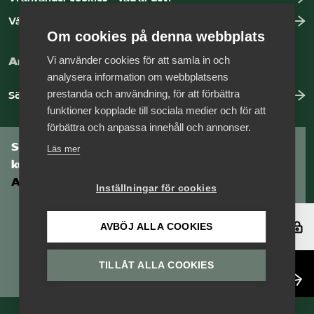
Vår dataskyddspolicy
Om cookies på denna webbplats
Vi använder cookies för att samla in och
Arbeta hos Vårdföretagarna?
analysera information om webbplatsens
prestanda och användning, för att förbättra
Sök jobb hos oss
funktioner kopplade till sociala medier och för att
förbättra och anpassa innehåll och annonser.
Som medlem har du tillgång till vår digitala
Läs mer
kunskapsbank
Arbetsgivarguiden
Inställningar för cookies
Logga in
AVBÖJ ALLA COOKIES
TILLÅT ALLA COOKIES
Bli medlem