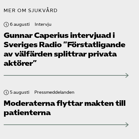
MER OM SJUKVÅRD
6 augusti
Intervju
Gunnar Caperius intervjuad i
Sveriges Radio ”Förstatligande
av välfärden splittrar privata
aktörer”
5 augusti
Pressmeddelanden
Moderaterna flyttar makten till
patienterna