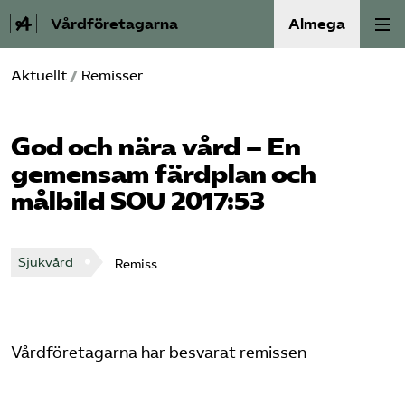
Vårdföretagarna
Almega
Aktuellt
/
Remisser
Välfärdskriminalitet
Valmanifest
God och nära vård – En
gemensam färdplan och
Medlemskap
målbild SOU 2017:53
Aktiviteter
Sjukvård
Remiss
Våra frågor
Om oss
Vårdföretagarna har besvarat remissen
Kontakt