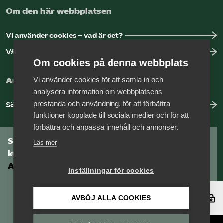
Om den här webbplatsen
Vi använder cookies – vad är det?
Vår dataskyddspolicy
Om cookies på denna webbplats
Vi använder cookies för att samla in och
Arbeta hos Vårdföretagarna?
analysera information om webbplatsens
prestanda och användning, för att förbättra
Sök jobb hos oss
funktioner kopplade till sociala medier och för att
förbättra och anpassa innehåll och annonser.
Som medlem har du tillgång till vår digitala
Läs mer
kunskapsbank
Arbetsgivarguiden
Inställningar för cookies
Logga in
AVBÖJ ALLA COOKIES