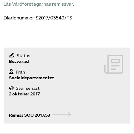
Läs Vårdföretagarnas remissvar
.
Pressrum
Diarienummer: S2017/03549/FS
Mina sidor
Privat Vårdfakta
Status
Bli medlem
Besvarad
Från
Logga in på Arbetsgivarguiden
Socialdepartementet
Svar senast
Sök på vardforetagarna.se
2 oktober 2017
Remiss SOU 2017:53
Press
In English