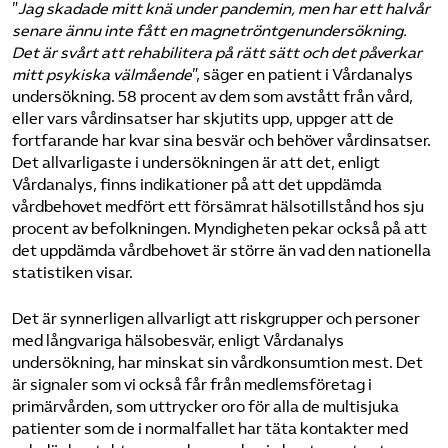
”
Jag skadade mitt knä under pandemin, men har ett halvår
senare ännu inte fått en magnetröntgenundersökning.
Det är svårt att rehabilitera på rätt sätt och det påverkar
mitt psykiska välmående
”, säger en patient i Vårdanalys
undersökning. 58 procent av dem som avstått från vård,
eller vars vårdinsatser har skjutits upp, uppger att de
fortfarande har kvar sina besvär och behöver vårdinsatser.
Det allvarligaste i undersökningen är att det, enligt
Vårdanalys, finns indikationer på att det uppdämda
vårdbehovet medfört ett försämrat hälsotillstånd hos sju
procent av befolkningen. Myndigheten pekar också på att
det uppdämda vårdbehovet är större än vad den nationella
statistiken visar.
Det är synnerligen allvarligt att riskgrupper och personer
med långvariga hälsobesvär, enligt Vårdanalys
undersökning, har minskat sin vårdkonsumtion mest. Det
är signaler som vi också får från medlemsföretag i
primärvården, som uttrycker oro för alla de multisjuka
patienter som de i normalfallet har täta kontakter med