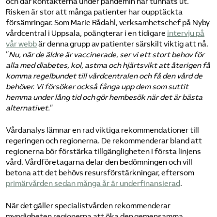
och där kontakterna under pandemin har tunnats ut.
Risken är stor att många patienter har oupptäckta
försämringar. Som Marie Rådahl, verksamhetschef på Nyby
vårdcentral i Uppsala, poängterar i en tidigare
intervju på
vår webb
är denna grupp av patienter särskilt viktig att nå.
”
Nu, när de äldre är vaccinerade, ser vi ett stort behov för
alla med diabetes, kol, astma och hjärtsvikt att återigen få
komma regelbundet till vårdcentralen och få den vård de
behöver. Vi försöker också fånga upp dem som suttit
hemma under lång tid och gör hembesök när det är bästa
alternativet.
”
Vårdanalys lämnar en rad viktiga rekommendationer till
regeringen och regionerna. De rekommenderar bland att
regionerna bör förstärka tillgängligheten i första linjens
vård. Vårdföretagarna delar den bedömningen och vill
betona att det behövs resursförstärkningar, eftersom
primärvården sedan många år är underfinansierad
.
När det gäller specialistvården rekommenderar
myndigheten regionerna att öka den gemensamma