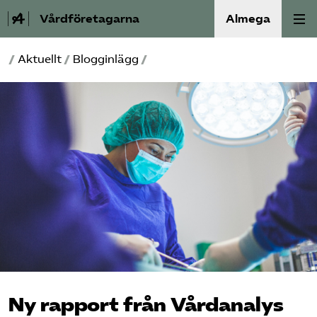
Vårdföretagarna
Almega
/
Aktuellt
/
Blogginlägg
/
Välfärdskriminalitet
Valmanifest
Medlemskap
Aktiviteter
Våra frågor
Om oss
Kontakt
Ny rapport från Vårdanalys