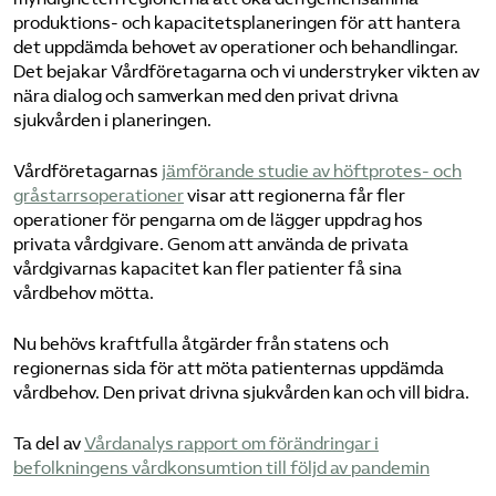
produktions- och kapacitetsplaneringen för att hantera
det uppdämda behovet av operationer och behandlingar.
Det bejakar Vårdföretagarna och vi understryker vikten av
nära dialog och samverkan med den privat drivna
sjukvården i planeringen.
Vårdföretagarnas
jämförande studie av höftprotes- och
gråstarrsoperationer
visar att regionerna får fler
operationer för pengarna om de lägger uppdrag hos
privata vårdgivare. Genom att använda de privata
vårdgivarnas kapacitet kan fler patienter få sina
vårdbehov mötta.
Nu behövs kraftfulla åtgärder från statens och
regionernas sida för att möta patienternas uppdämda
vårdbehov. Den privat drivna sjukvården kan och vill bidra.
Ta del av
Vårdanalys rapport om förändringar i
befolkningens vårdkonsumtion till följd av pandemin