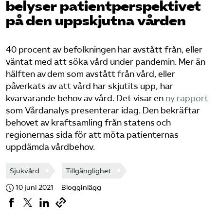
belyser patientperspektivet
Pressrum
på den uppskjutna vården
Mina sidor
40 procent av befolkningen har avstått från, eller
Privat Vårdfakta
väntat med att söka vård under pandemin. Mer än
hälften av dem som avstått från vård, eller
påverkats av att vård har skjutits upp, har
Bli medlem
kvarvarande behov av vård. Det visar en
ny rapport
som Vårdanalys presenterar idag. Den bekräftar
behovet av kraftsamling från statens och
Logga in på Arbetsgivarguiden
regionernas sida för att möta patienternas
uppdämda vårdbehov.
Sök på vardforetagarna.se
Sjukvård
Tillgänglighet
10 juni 2021
Blogginlägg
Press
In English