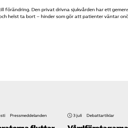
till förändring. Den privat drivna sjukvården har ett geme
ch helst ta bort – hinder som gör att patienter väntar on
sti
Pressmeddelanden
3 juli
Debattartiklar
raterna flyttar
Vård­företagarna