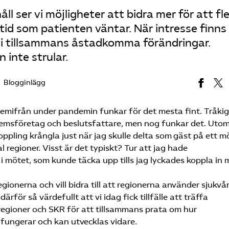
ll ser vi möjligheter att bidra mer för att fle
tid som patienten väntar. När intresse finns
n vi tillsammans åstadkomma förändringar.
 inte strular.
Blogginlägg
 hemifrån under pandemin funkar för det mesta fint. Tråki
lemsföretag och beslutsfattare, men nog funkar det. Utom
oppling krångla just när jag skulle delta som gäst på ett m
 regioner. Visst är det typiskt? Tur att jag hade
mötet, som kunde täcka upp tills jag lyckades koppla in m
regionerna och vill bidra till att regionerna använder sjukv
rför så värdefullt att vi idag fick tillfälle att träffa
regioner och SKR för att tillsammans prata om hur
 fungerar och kan utvecklas vidare.