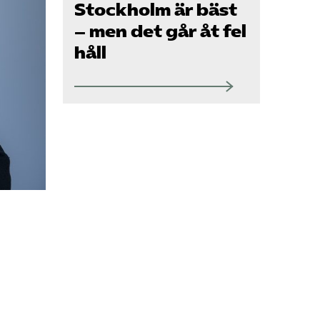
Om oss
Stockholm är bäst
– men det går åt fel
håll
Kontakt
Pressrum
Mina sidor
Privat Vårdfakta
Bli medlem
Logga in på
Arbetsgivarguiden