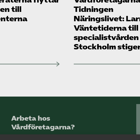
n till
Tidningen
enterna
Näringslivet: La
Väntetiderna till
specialistvården
Stockholm stige
Arbeta hos
Vårdföretagarna?