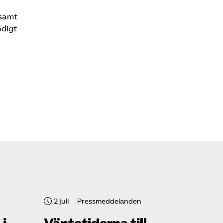
nsamt
ödigt
2 juli
Pressmeddelanden
 i
Väntetiderna till