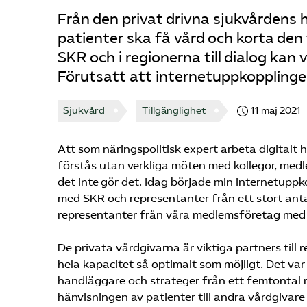
Från den privat drivna sjukvårdens hå
patienter ska få vård och korta den 
SKR och i regionerna till dialog ka
Förutsatt att internetuppkopplingen
Sjukvård
Tillgänglighet
11 maj 2021
Att som näringspolitisk expert arbeta digitalt
förstås utan verkliga möten med kollegor, med
det inte gör det. Idag började min internetuppk
med SKR och representanter från ett stort antal
representanter från våra medlemsföretag med i 
De privata vårdgivarna är viktiga partners till 
hela kapacitet så optimalt som möjligt. Det var dä
handläggare och strateger från ett femtontal 
hänvisningen av patienter till andra vårdgivare