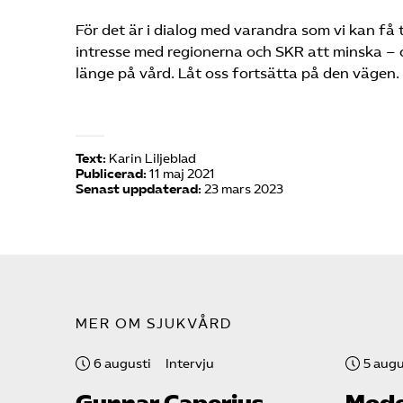
För det är i dialog med varandra som vi kan få 
intresse med regionerna och SKR att minska – o
länge på vård. Låt oss fortsätta på den vägen.
Text:
Karin Liljeblad
Publicerad:
11 maj 2021
Senast uppdaterad:
23 mars 2023
MER OM SJUKVÅRD
6 augusti
Intervju
5 augu
Gunnar Caperius
Mode