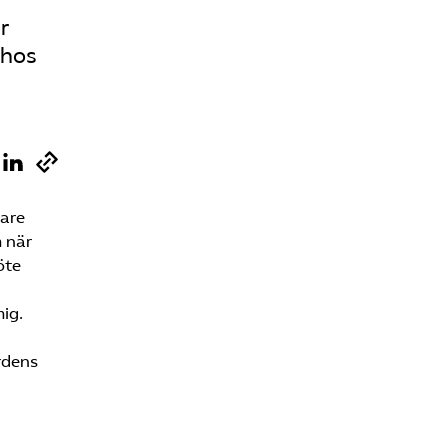
r
Sök på vardforetagarna.se
 hos
Press
In English
gare
 när
öte
ig.
årdens