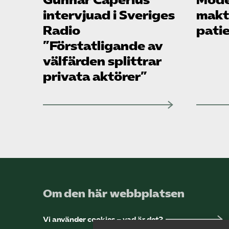
intervjuad i Sveriges
makte
Radio
pati
”Förstatligande av
välfärden splittrar
privata aktörer”
Om den här webbplatsen
Vi använder cookies – vad är det?