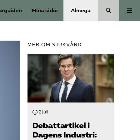
arguiden
Mina sidor
Almega
Välfärdskriminalitet
MER OM SJUKVÅRD
Valmanifest
Medlemskap
Aktiviteter
2 juli
Våra frågor
Debattartikel i
Dagens Industri: