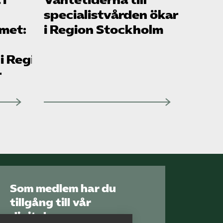
specialistvården ökar
rmet:
i Region Stockholm
 i Region
r
Som medlem har du
tillgång till vår
digitala