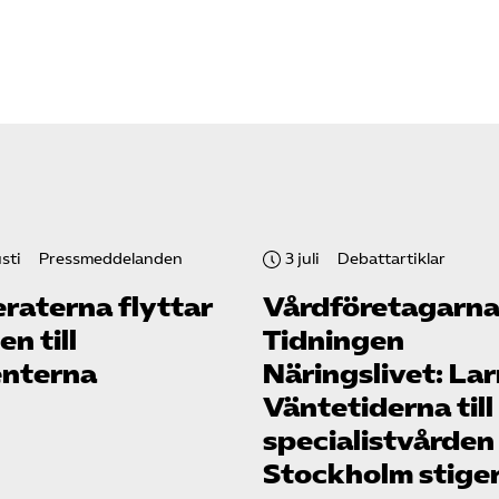
sti
Pressmeddelanden
3 juli
Debattartiklar
raterna flyttar
Vård­företagarna
n till
Tidningen
enterna
Näringslivet: La
Väntetiderna till
specialistvården
Stockholm stige