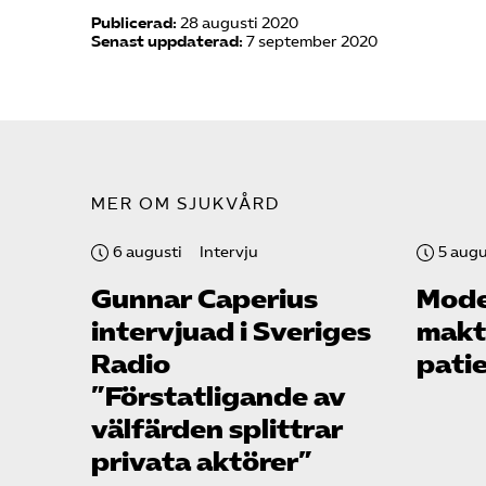
Publicerad:
28 augusti 2020
Senast uppdaterad:
7 september 2020
MER OM SJUKVÅRD
6 augusti
Intervju
5 augu
Gunnar Caperius
Mode
intervjuad i Sveriges
makte
Radio
pati
”Förstatligande av
välfärden splittrar
privata aktörer”