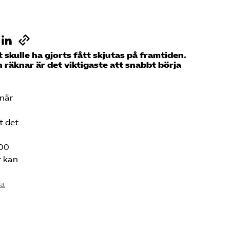
kulle ha gjorts fått skjutas på framtiden.
 räknar är det viktigaste att snabbt börja
 när
t det
000
r kan
na