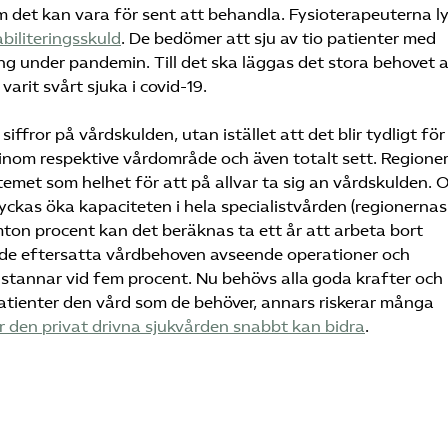
 det kan vara för sent att behandla. Fysioterapeuterna l
biliteringsskuld
. De bedömer att sju av tio patienter med
ing under pandemin. Till det ska läggas det stora behovet 
arit svårt sjuka i covid-19.
siffror på vårdskulden, utan istället att det blir tydligt för
 inom respektive vårdområde och även totalt sett. Regione
emet som helhet för att på allvar ta sig an vårdskulden.
lyckas öka kapaciteten i hela specialistvården (regionernas
ton procent kan det beräknas ta ett år att arbeta bort
an de eftersatta vårdbehoven avseende operationer och
tannar vid fem procent. Nu behövs alla goda krafter och 
 patienter den vård som de behöver, annars riskerar många
r den privat drivna sjukvården snabbt kan bidra
.