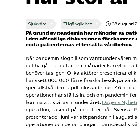
Sjukvård
Tillgänglighet
28 augusti 
På grund av pandemin har mängder av patie
I den offentliga diskussionen förekommer o
möta patienternas eftersatta vårdbehov.
När pandemin slog till som värst under våren m
det ha gått ungefär fem månader kan vi börja 
behöver tas igen. Olika aktörer presenterar oli
har skett 800 000 färre fysiska besök på vård
specialistvården i april minskade med 46 procent
operationer har ställts in, och om pandemin f
komma att ställas in under året.
Dagens Nyhet
operation, baserat på uppgifter från Svenskt 
presenterade i juni var att pandemin i august
operationer och behandlingar inom specialistv