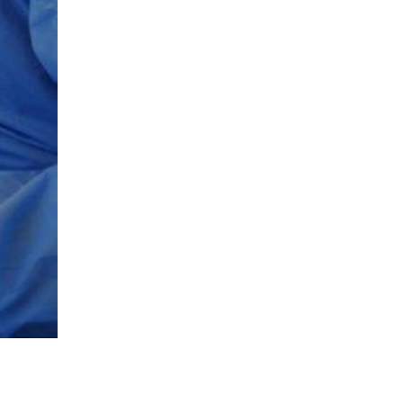
Sök på vardforetagarna.se
Press
In English