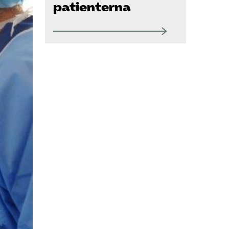
Om oss
patienterna
Kontakt
Pressrum
Mina sidor
Privat Vårdfakta
Bli medlem
Logga in på
Arbetsgivarguiden