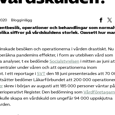
2020
Blogginlägg
ntbesök, operationer och behandlingar som normalt s
lika siffror på vårdskuldens storlek. Oavsett hur man
inskade besöken och operationerna i vården drastiskt. Nu
beräkna pandemins effekter, i form av utebliven vård som
ka analyser, t ex bedömde
Socialstyrelsen
i mitten av juni at
centraler under våren och att operationerna inom
. I ett reportage i
SVT
den 18 juni presenterades att 70 
ortsätter bedömer Läkarförbundet att 200 000 operatione
er
skrev i början av augusti att 185 000 personer väntar på
Perioperativt Register. Den bedömning som
Vårdföretagar
i skulle skapa en vårdskuld om ungefär 94 000 uppskjutna
ården.