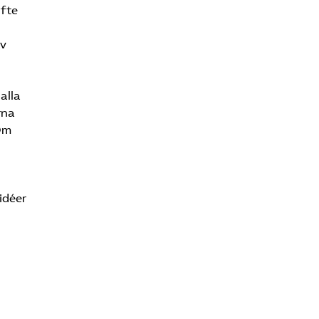
yfte
av
 alla
rna
 Om
idéer