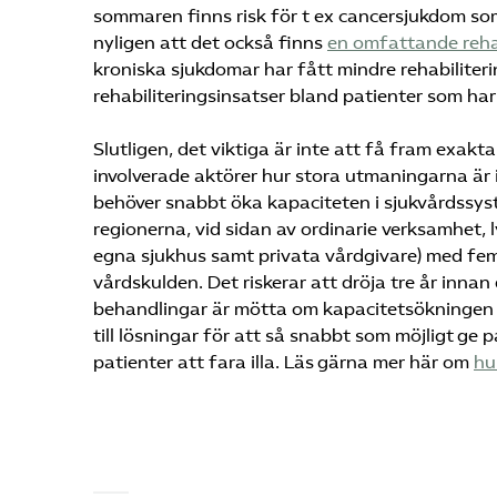
sommaren finns risk för t ex cancersjukdom som
nyligen att det också finns
en omfattande reha
kroniska sjukdomar har fått mindre rehabiliter
rehabiliteringsinsatser bland patienter som har v
Slutligen, det viktiga är inte att få fram exakta 
involverade aktörer hur stora utmaningarna är
behöver snabbt öka kapaciteten i sjukvårdssyst
regionerna, vid sidan av ordinarie verksamhet, 
egna sjukhus samt privata vårdgivare) med fem
vårdskulden. Det riskerar att dröja tre år inn
behandlingar är mötta om kapacitetsökningen s
till lösningar för att så snabbt som möjligt ge
patienter att fara illa. Läs gärna mer här om
hu