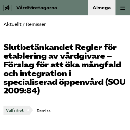
Vårdföretagarna
Almega
Aktuellt
/
Remisser
Välfärdskriminalitet
Valmanifest
Slutbetänkandet Regler för
etablering av vårdgivare –
Medlemskap
Förslag för att öka mångfald
och integration i
Aktiviteter
specialiserad öppenvård (SOU
2009:84)
Våra frågor
Om oss
Valfrihet
Remiss
Kontakt