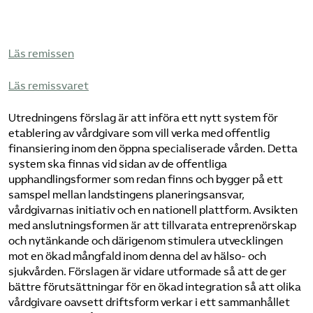
Pressrum
Mina sidor
Läs remissen
Läs remissvaret
Privat Vårdfakta
Utredningens förslag är att införa ett nytt system för
etablering av vårdgivare som vill verka med offentlig
Bli medlem
finansiering inom den öppna specialiserade vården. Detta
system ska finnas vid sidan av de offentliga
Logga in på Arbetsgivarguiden
upphandlingsformer som redan finns och bygger på ett
samspel mellan landstingens planeringsansvar,
vårdgivarnas initiativ och en nationell plattform. Avsikten
Sök på vardforetagarna.se
med anslutningsformen är att tillvarata entreprenörskap
och nytänkande och därigenom stimulera utvecklingen
mot en ökad mångfald inom denna del av hälso- och
sjukvården. Förslagen är vidare utformade så att de ger
Press
bättre förutsättningar för en ökad integration så att olika
In English
vårdgivare oavsett driftsform verkar i ett sammanhållet