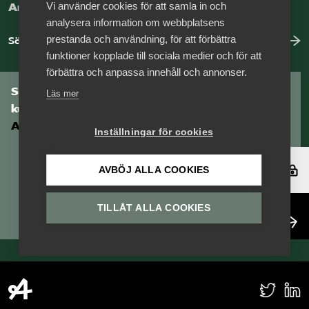
Vi använder cookies för att samla in och
Arbeta hos Vårdföretagarna?
analysera information om webbplatsens
prestanda och användning, för att förbättra
Sök jobb hos oss
funktioner kopplade till sociala medier och för att
förbättra och anpassa innehåll och annonser.
Som medlem har du tillgång till vår digitala
Läs mer
kunskapsbank
Arbetsgivarguiden
Inställningar för cookies
Logga in
AVBÖJ ALLA COOKIES
TILLÅT ALLA COOKIES
Bli medlem