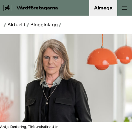
Vårdföretagarna
Almega
/
Aktuellt
/
Blogginlägg
/
Välfärdskriminalitet
Valmanifest
Medlemskap
Aktiviteter
Våra frågor
Om oss
Kontakt
Antje Dedering, Förbundsdirektör