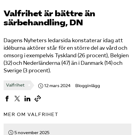
Pressrum
Valfrihet är bättre än
särbehandling, DN
Mina sidor
Privat Vårdfakta
Dagens Nyheters ledarsida konstaterar idag att
idéburna aktörer står för en större del av vård och
omsorg i exempelvis Tyskland (26 procent), Belgien
Bli medlem
(32) och Nederländerna (47) än i Danmark (14) och
Sverige (3 procent).
Logga in på Arbetsgivarguiden
Valfrihet
12 mars 2024
Blogginlägg
Sök på vardforetagarna.se
MER OM VALFRIHET
Press
In English
5 november 2025