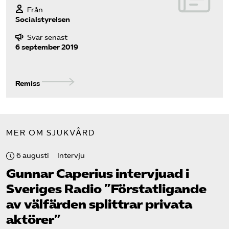
Pressrum
Från
Socialstyrelsen
Mina sidor
Svar senast
6 september 2019
Privat Vårdfakta
Remiss
Bli medlem
Logga in på Arbetsgivarguiden
MER OM SJUKVÅRD
6 augusti
Intervju
Sök på vardforetagarna.se
Gunnar Caperius intervjuad i
Sveriges Radio ”Förstatligande
av välfärden splittrar privata
Press
aktörer”
In English