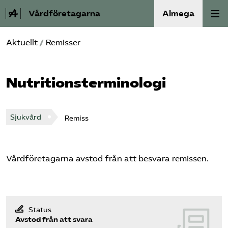
Vårdföretagarna
Almega
Aktuellt
/
Remisser
Välfärdskriminalitet
Valmanifest
Nutritionsterminologi
Medlemskap
Sjukvård
Remiss
Aktiviteter
Våra frågor
Vårdföretagarna avstod från att besvara remissen.
Om oss
Status
Kontakt
Avstod från att svara