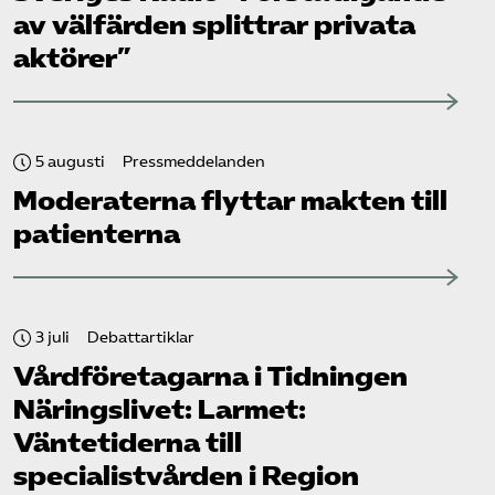
av välfärden splittrar privata
aktörer”
5 augusti
Pressmeddelanden
Moderaterna flyttar makten till
patienterna
3 juli
Debattartiklar
Vård­företagarna i Tidningen
Näringslivet: Larmet:
Väntetiderna till
specialistvården i Region