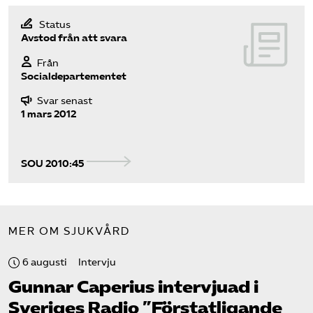
Pressrum
Status
Avstod från att svara
Mina sidor
Från
Socialdepartementet
Privat Vårdfakta
Svar senast
1 mars 2012
Bli medlem
SOU 2010:45
Logga in på Arbetsgivarguiden
Sök på vardforetagarna.se
MER OM SJUKVÅRD
6 augusti
Intervju
Press
Gunnar Caperius intervjuad i
In English
Sveriges Radio ”Förstatligande