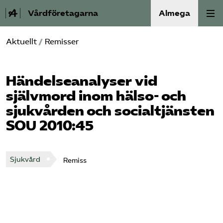
Vårdföretagarna
Almega
Aktuellt
/
Remisser
Välfärdskriminalitet
Valmanifest
Händelseanalyser vid
självmord inom hälso- och
Medlemskap
sjukvården och socialtjänsten
SOU 2010:45
Aktiviteter
Våra frågor
Sjukvård
Remiss
Om oss
Kontakt