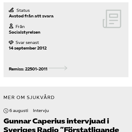
Pressrum
Status
Avstod från att svara
Mina sidor
Från
Socialstyrelsen
Privat Vårdfakta
Svar senast
14 september 2012
Bli medlem
Remiss: 22501-2011
Logga in på Arbetsgivarguiden
Sök på vardforetagarna.se
MER OM SJUKVÅRD
6 augusti
Intervju
Press
Gunnar Caperius intervjuad i
In English
Sveriges Radio ”Förstatligande