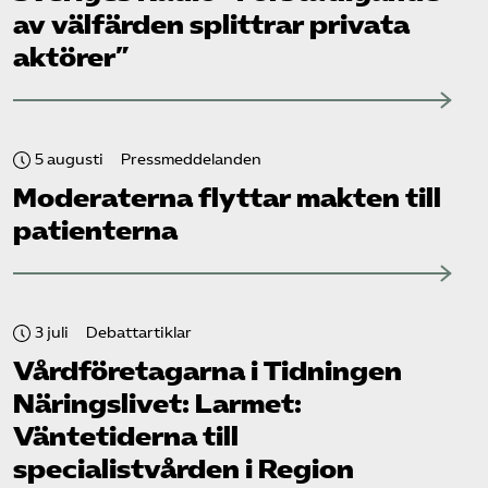
av välfärden splittrar privata
aktörer”
5 augusti
Pressmeddelanden
Moderaterna flyttar makten till
patienterna
3 juli
Debattartiklar
Vård­företagarna i Tidningen
Näringslivet: Larmet:
Väntetiderna till
specialistvården i Region