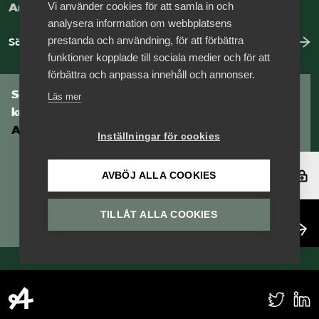
Vi använder cookies för att samla in och
Arbeta hos Vårdföretagarna?
analysera information om webbplatsens
prestanda och användning, för att förbättra
Sök jobb hos oss
funktioner kopplade till sociala medier och för att
förbättra och anpassa innehåll och annonser.
Som medlem har du tillgång till vår digitala
Läs mer
kunskapsbank
Arbetsgivarguiden
Inställningar för cookies
Logga in
AVBÖJ ALLA COOKIES
TILLÅT ALLA COOKIES
Bli medlem