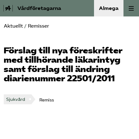
Vårdföretagarna
Almega
Aktuellt
/
Remisser
Välfärdskriminalitet
Valmanifest
Förslag till nya föreskrifter
med tillhörande läkarintyg
Medlemskap
samt förslag till ändring
diarienummer 22501/2011
Aktiviteter
Våra frågor
Sjukvård
Remiss
Om oss
Kontakt