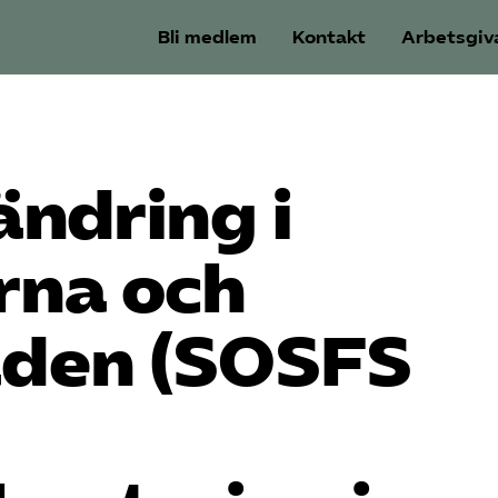
Bli medlem
Kontakt
Arbetsgiv
 ändring i
rna och
åden (SOSFS