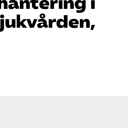
hantering i
sjukvården,