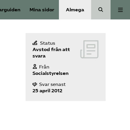
arguiden
Mina sidor
Almega
Välfärdskriminalitet
Status
Avstod från att
Valmanifest
svara
Från
Medlemskap
Socialstyrelsen
Svar senast
Aktiviteter
25 april 2012
Våra frågor