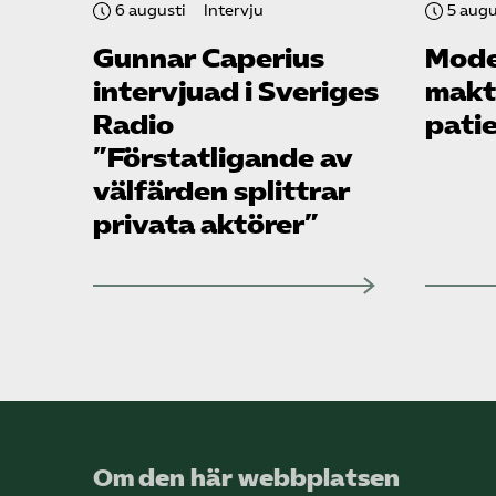
6 augusti
Intervju
5 augu
Gunnar Caperius
Mode
intervjuad i Sveriges
makte
Radio
pati
”Förstatligande av
välfärden splittrar
privata aktörer”
Om den här webbplatsen