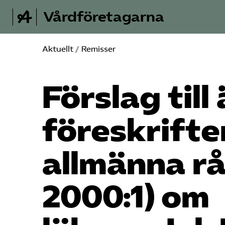
Vårdföretagarna
Aktuellt
/
Remisser
Förslag till
föreskrifte
allmänna r
2000:1) om