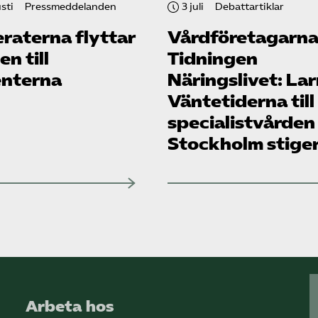
sti
Pressmeddelanden
3 juli
Debattartiklar
raterna flyttar
Vård­företagarna
n till
Tidningen
enterna
Näringslivet: La
Väntetiderna till
specialistvården
Stockholm stige
Arbeta hos