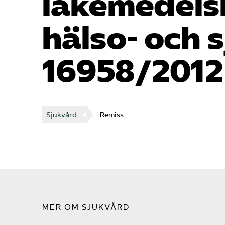
läkemedels
hälso- och 
16958/2012
Sjukvård
Remiss
MER OM SJUKVÅRD