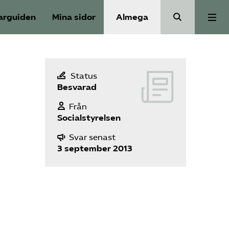
arguiden
Mina sidor
Almega
Välfärdskriminalitet
Status
Besvarad
Valmanifest
Från
Socialstyrelsen
Medlemskap
Svar senast
3 september 2013
Aktiviteter
Våra frågor