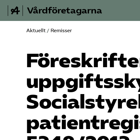
Vårdföretagarna
Aktuellt
/
Remisser
Föreskrift
uppgiftssky
Social­styr
patientregis