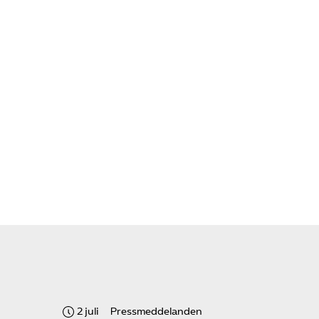
Om oss
Kontakt
Pressrum
Mina sidor
Privat Vårdfakta
Bli medlem
Logga in på
2 juli
Pressmeddelanden
Arbetsgivarguiden