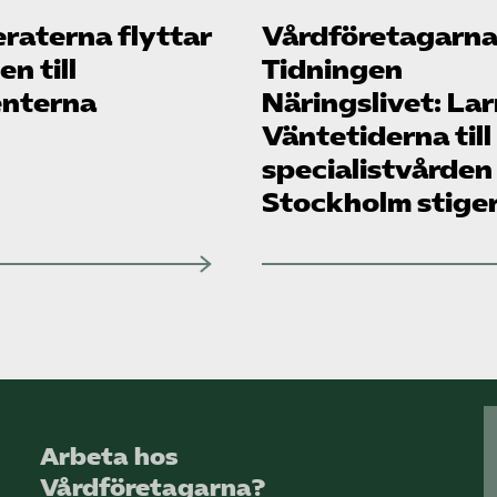
raterna flyttar
Vård­företagarna
n till
Tidningen
enterna
Näringslivet: La
Väntetiderna till
specialistvården
Stockholm stige
Arbeta hos
Vårdföretagarna?