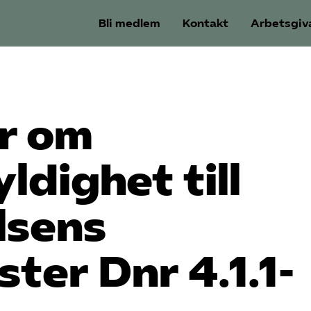
Bli medlem
Kontakt
Arbetsgiv
er om
ldighet till
elsens
ter Dnr 4.1.1-