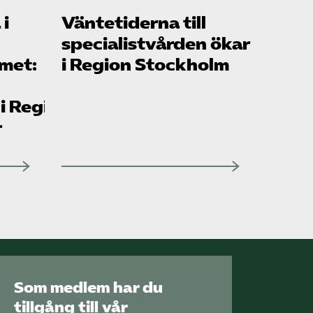
 i
Väntetiderna till
Sök på vardforetagarna.se
specialistvården ökar
rmet:
i Region Stockholm
Press
 i Region
In English
r
Som medlem har du
tillgång till vår