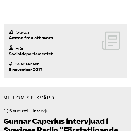
Pressrum
Mina sidor
Status
Privat Vårdfakta
Avstod från att svara
Från
Socialdepartementet
Bli medlem
Svar senast
6 november 2017
Logga in på Arbetsgivarguiden
Sök på vardforetagarna.se
MER OM SJUKVÅRD
6 augusti
Intervju
Press
Gunnar Caperius intervjuad i
In English
Sveriges Radio ”Förstatligande