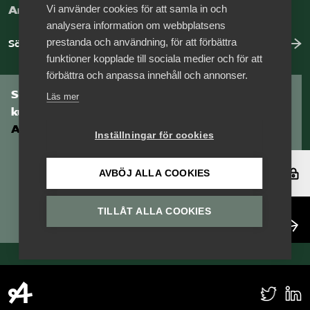
Vi använder cookies för att samla in och
Arbeta hos Vårdföretagarna?
analysera information om webbplatsens
prestanda och användning, för att förbättra
Sök jobb hos oss
funktioner kopplade till sociala medier och för att
förbättra och anpassa innehåll och annonser.
Som medlem har du tillgång till vår digitala
Läs mer
kunskapsbank
Arbetsgivarguiden
Inställningar för cookies
Logga in
AVBÖJ ALLA COOKIES
TILLÅT ALLA COOKIES
Bli medlem