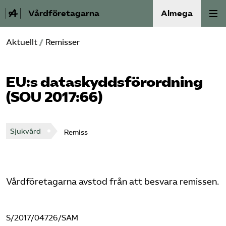
Vårdföretagarna
Almega
Aktuellt
/
Remisser
Välfärdskriminalitet
Valmanifest
EU:s data­skydds­förordning
(SOU 2017:66)
Medlemskap
Aktiviteter
Sjukvård
Remiss
Våra frågor
Vårdföretagarna avstod från att besvara remissen.
Om oss
Kontakt
S/2017/04726/SAM