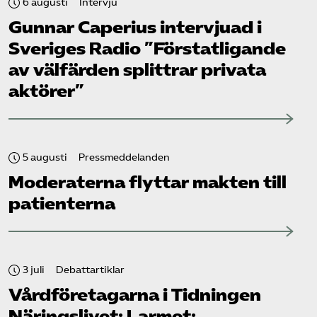
6 augusti
Intervju
Gunnar Caperius intervjuad i
Sveriges Radio ”Förstatligande
av välfärden splittrar privata
aktörer”
5 augusti
Pressmeddelanden
Moderaterna flyttar makten till
patienterna
3 juli
Debattartiklar
Vård­företagarna i Tidningen
Näringslivet: Larmet: