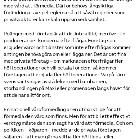
med vård att förmedla. Därför behövs långsiktiga
förändringar av spelreglerna så att såväl regioner som
privata aktörer kan skala upp sin verksamhet.
Poängen med företag är att de, inte alltid, men över tid,
producerar det kunderna efterfrågar. Företag som
erbjuder varor och tjänster som inte efterfrågas kommer
antingen behöva göra om eller lägga ner. Det är det fina
med privata företag – om marknaden efterfrågar fler
höftoperationer och vill betala för dem, så kommer
företagen att erbjuda fler höftoperationer. Varpå färre
svenskar tvingas avstå leken med barnbarnen,
storhandlingen på Maxi eller promenaden längs havet för
att de har alltför ont.
En nationell vårdförmedling är en utmärkt idé för att
förmedla den vård som finns. Men för att bli ett effektivt
verktyg måste den som sagt ha vård att förmedla. Och om
politiken – köparen – meddelar de privata företagen –
säljaren – att man gärna vill ha fler höftleds- eller