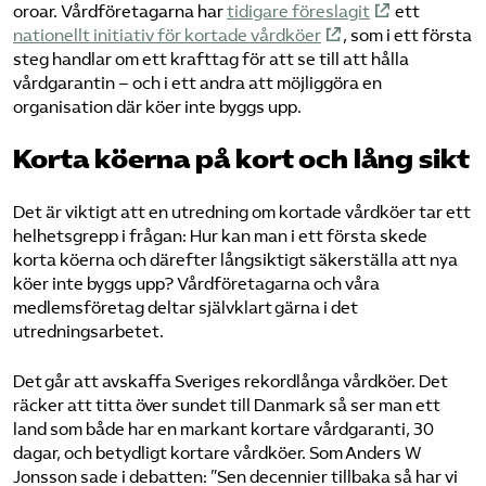
oroar. Vårdföretagarna har
tidigare föreslagit
ett
nationellt initiativ för kortade vårdköer
, som i ett första
steg handlar om ett krafttag för att se till att hålla
vårdgarantin – och i ett andra att möjliggöra en
organisation där köer inte byggs upp.
Korta köerna på kort och lång sikt
Det är viktigt att en utredning om kortade vårdköer tar ett
helhetsgrepp i frågan: Hur kan man i ett första skede
korta köerna och därefter långsiktigt säkerställa att nya
köer inte byggs upp? Vårdföretagarna och våra
medlemsföretag deltar självklart gärna i det
utredningsarbetet.
Det går att avskaffa Sveriges rekordlånga vårdköer. Det
räcker att titta över sundet till Danmark så ser man ett
land som både har en markant kortare vårdgaranti, 30
dagar, och betydligt kortare vårdköer. Som Anders W
Jonsson sade i debatten: ”Sen decennier tillbaka så har vi