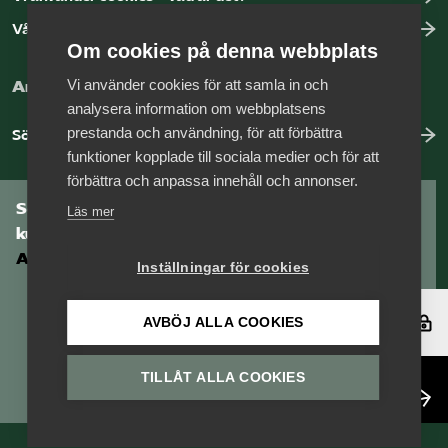
Vår dataskyddspolicy
Om cookies på denna webbplats
Vi använder cookies för att samla in och
Arbeta hos Vårdföretagarna?
analysera information om webbplatsens
prestanda och användning, för att förbättra
Sök jobb hos oss
funktioner kopplade till sociala medier och för att
förbättra och anpassa innehåll och annonser.
Som medlem har du tillgång till vår digitala
Läs mer
kunskapsbank
Arbetsgivarguiden
Inställningar för cookies
Logga in
AVBÖJ ALLA COOKIES
TILLÅT ALLA COOKIES
Bli medlem