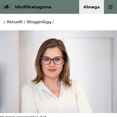
Vårdföretagarna
Almega
/
Aktuellt
/
Blogginlägg
/
Välfärdskriminalitet
Valmanifest
Medlemskap
Aktiviteter
Våra frågor
Om oss
Kontakt