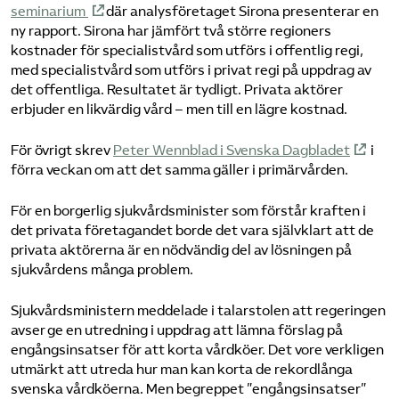
seminarium
där analysföretaget Sirona presenterar en
ny rapport. Sirona har jämfört två större regioners
kostnader för specialistvård som utförs i offentlig regi,
med specialistvård som utförs i privat regi på uppdrag av
det offentliga. Resultatet är tydligt. Privata aktörer
erbjuder en likvärdig vård – men till en lägre kostnad.
För övrigt skrev
Peter Wennblad i Svenska Dagbladet
i
förra veckan om att det samma gäller i primärvården.
För en borgerlig sjukvårdsminister som förstår kraften i
det privata företagandet borde det vara självklart att de
privata aktörerna är en nödvändig del av lösningen på
sjukvårdens många problem.
Sjukvårdsministern meddelade i talarstolen att regeringen
avser ge en utredning i uppdrag att lämna förslag på
engångsinsatser för att korta vårdköer. Det vore verkligen
utmärkt att utreda hur man kan korta de rekordlånga
svenska vårdköerna. Men begreppet ”engångsinsatser”