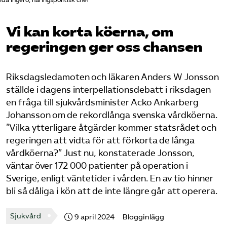
Ida Ingerö, näringspolitisk chef
Pressrum
Vi kan korta köerna, om
Mina sidor
regeringen ger oss chansen
Privat Vårdfakta
Riksdagsledamoten och läkaren Anders W Jonsson
ställde i dagens interpellationsdebatt i riksdagen
Bli medlem
en fråga till sjukvårdsminister Acko Ankarberg
Johansson om de rekordlånga svenska vårdköerna.
”Vilka ytterligare åtgärder kommer statsrådet och
Logga in på Arbetsgivarguiden
regeringen att vidta för att förkorta de långa
vårdköerna?” Just nu, konstaterade Jonsson,
Sök på vardforetagarna.se
väntar över 172 000 patienter på operation i
Sverige, enligt väntetider i vården. En av tio hinner
bli så dåliga i kön att de inte längre går att operera.
Press
Sjukvård
9 april 2024
Blogginlägg
In English