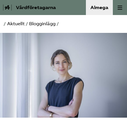
Vårdföretagarna
Almega
/
Aktuellt
/
Blogginlägg
/
Välfärdskriminalitet
Valmanifest
Medlemskap
Aktiviteter
Våra frågor
Om oss
Kontakt