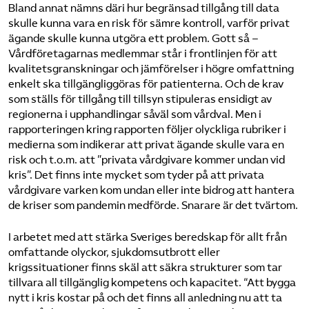
Bland annat nämns däri hur begränsad tillgång till data
skulle kunna vara en risk för sämre kontroll, varför privat
ägande skulle kunna utgöra ett problem. Gott så –
Vårdföretagarnas medlemmar står i frontlinjen för att
kvalitetsgranskningar och jämförelser i högre omfattning
enkelt ska tillgängliggöras för patienterna. Och de krav
som ställs för tillgång till tillsyn stipuleras ensidigt av
regionerna i upphandlingar såväl som vårdval. Men i
rapporteringen kring rapporten följer olyckliga rubriker i
medierna som indikerar att privat ägande skulle vara en
risk och t.o.m. att ”privata vårdgivare kommer undan vid
kris”. Det finns inte mycket som tyder på att privata
vårdgivare varken kom undan eller inte bidrog att hantera
de kriser som pandemin medförde. Snarare är det tvärtom.
I arbetet med att stärka Sveriges beredskap för allt från
omfattande olyckor, sjukdomsutbrott eller
krigssituationer finns skäl att säkra strukturer som tar
tillvara all tillgänglig kompetens och kapacitet. “Att bygga
nytt i kris kostar på och det finns all anledning nu att ta