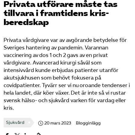
Privata utförare måste tas
Pressrum
tillvara i framtidens kris­
beredskap
Mina sidor
Privat Vårdfakta
Privata vårdgivare var av avgörande betydelse för
Sveriges hantering av pandemin. Varannan
vaccinering av dos 1 och 2 gavs av en privat
Bli medlem
vårdgivare.
A
vancerad kirurgi såväl som
intensivvård kun
de
erbjudas patienter utanför
Logga in på Arbetsgivarguiden
akutsjukhusen som behövt fokusera på
covidpatienter. Tyvärr ser vi nu oroande tendenser i
hela landet, där köer väx
er
. Det är inte så vi rustar
Sök på vardforetagarna.se
svensk hälso- och sjukvård varken för vardag eller
kris.
Press
Sjukvård
20 mars 2023
Blogginlägg
In English