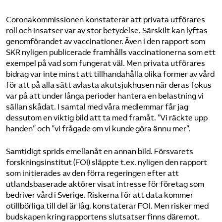
Coronakommissionen konstaterar att privata utförares
roll och insatser var av stor betydelse. Särskilt kan lyftas
genomförandet av vaccinationer. Även i den rapport som
SKR nyligen publicerade framhålls vaccinationerna som ett
exempel på vad som fungerat väl. Men privata utförares
bidrag var inte minst att tillhandahålla olika former av vård
för att på alla sätt avlasta akutsjukhusen när deras fokus
var på att under långa perioder hantera en belastning vi
sällan skådat. I samtal med våra medlemmar får jag
dessutom en viktig bild att ta med framåt. ”Vi räckte upp
handen” och ”vi frågade om vi kunde göra ännu mer”.
Samtidigt sprids emellanåt en annan bild. Försvarets
forskningsinstitut (FOI) släppte t.ex. nyligen den rapport
som initierades av den förra regeringen efter att
utlandsbaserade aktörer visat intresse för företag som
bedriver vård i Sverige. Riskerna för att data kommer
otillbörliga till del är låg, konstaterar FOI. Men risker med
budskapen kring rapportens slutsatser finns däremot.