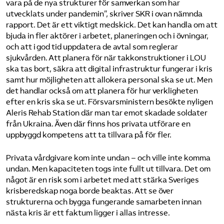
vara på de nya strukturer för samverkan som har
utvecklats under pandemin”, skriver SKR i ovan nämnda
rapport. Det är ett viktigt medskick. Det kan handla om att
bjuda in fler aktörer i arbetet, planeringen och i övningar,
och att i god tid uppdatera de avtal som reglerar
sjukvården. Att planera för när takkonstruktioner i LOU
ska tas bort, säkra att digital infrastruktur fungerar i kris
samt hur möjligheten att allokera personal ska se ut. Men
det handlar också om att planera för hur verkligheten
efter en kris ska se ut. Försvarsministern besökte nyligen
Aleris Rehab Station där man tar emot skadade soldater
från Ukraina. Även där finns hos privata utförare en
uppbyggd kompetens att ta tillvara på för fler.
Privata vårdgivare kom inte undan – och ville inte komma
undan. Men kapaciteten togs inte fullt ut tillvara. Det om
något är en risk som i arbetet med att stärka Sveriges
krisberedskap noga borde beaktas. Att se över
strukturerna och bygga fungerande samarbeten innan
nästa kris är ett faktum ligger i allas intresse.