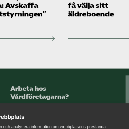
a: Avskaffa
få välja sitt
tstyrningen”
äldreboende
Arbeta hos
Vårdföretagarna?
Sök jobb hos oss
ebbplats
 in och analysera information om webbplatsens prestanda