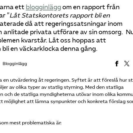
garna ett
blogginlägg
om en rapport från
ar ”
Låt Statskontorets rapport bli en
taterade då att regeringssatsningar inom
anlitade privata utförare av sin omsorg. Nu
blemen kvarstår. Låt oss hoppas att
 bli en väckarklocka denna gång.
Blogginlägg
 en utvärdering åt regeringen. Syftet är att föreslå hur s
er av olika typer av statlig styrning. Med den statliga
en och de statliga myndigheterna utövar inom olika komm
 möjlighet att lämna synpunkter och konkreta förslag s
som mest problematiska är: