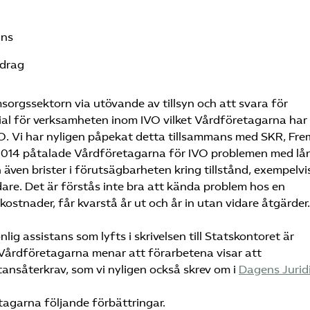
ans
idrag
msorgssektorn via utövande av tillsyn och att svara för
tial för verksamheten inom IVO vilket Vårdföretagarna har
 IVO. Vi har nyligen påpekat detta tillsammans med SKR, Fre
 2014 påtalade Vårdföretagarna för IVO problemen med lå
även brister i förutsägbarheten kring tillstånd, exempelvi
e. Det är förstås inte bra att kända problem hos en
stnader, får kvarstå år ut och år in utan vidare åtgärder.
ig assistans som lyfts i skrivelsen till Statskontoret är
Vårdföretagarna menar att förarbetena visar att
tansåterkrav, som vi nyligen också skrev om i
Dagens Jurid
etagarna följande förbättringar.