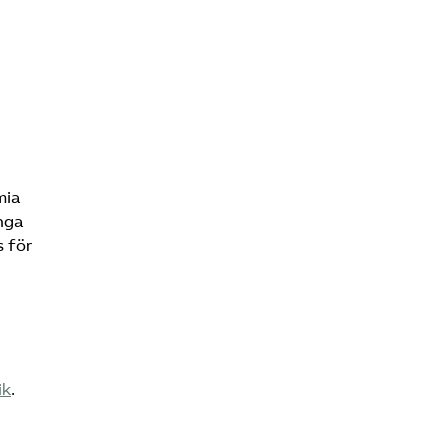
mia
nga
s för
ik
.