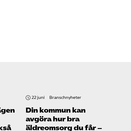
22 juni
Branschnyheter
ägen
Din kommun kan
avgöra hur bra
kså
äldreomsorg du får –