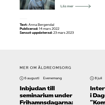
Läs mer
Text:
Anna Bergendal
Publicerad:
14 mars 2022
Senast uppdaterad:
23 mars 2023
MER OM ÄLDREOMSORG
6 augusti
Evenemang
8 juli
Inbjudan till
Inte
seminarium under
i Da
Frihamns­dagarna:
”Kom