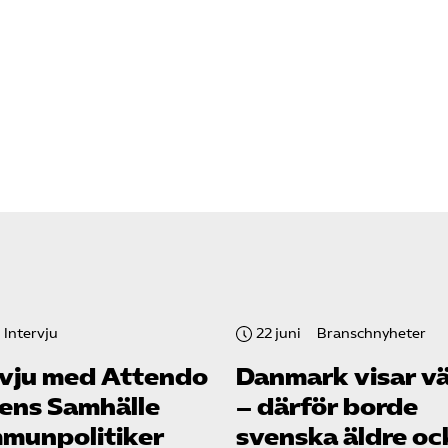
Intervju
22 juni
Branschnyheter
rvju med Attendo
Danmark visar v
gens Samhälle
– därför borde
munpolitiker
svenska äldre oc