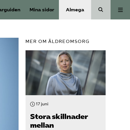
arguiden
Mina sidor
Almega
Välfärdskriminalitet
MER OM ÄLDREOMSORG
Valmanifest
Medlemskap
Aktiviteter
17 juni
Våra frågor
Stora skillnader
mellan