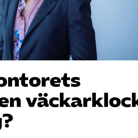
ontorets
 en väckarkloc
g?