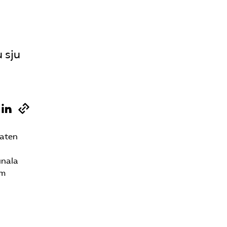
Sök på vardforetagarna.se
 sju
Press
In English
taten
unala
om