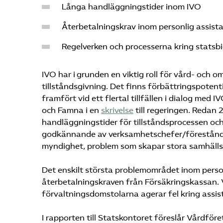
Långa handläggningstider inom IVO
Återbetalningskrav inom personlig assist
Regelverken och processerna kring statsb
IVO har i grunden en viktig roll för vård- och o
tillståndsgivning. Det finns förbättringspoten
framfört vid ett flertal tillfällen i dialog med
och Famna i en
skrivelse
till regeringen. Redan
handläggningstider för tillståndsprocessen och 
godkännande av verksamhetschefer/föreståndar
myndighet, problem som skapar stora samhällsko
Det enskilt största problemområdet inom personl
återbetalningskraven från Försäkringskassan. 
förvaltningsdomstolarna agerar fel kring assis
I rapporten till Statskontoret föreslår Vårdför