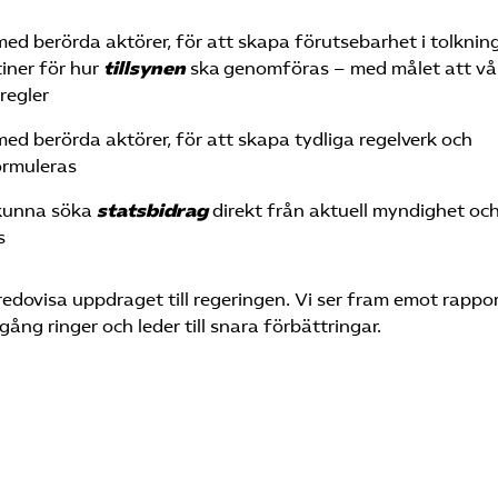
 med berörda aktörer, för att skapa förutsebarhet i tolknin
tiner för hur
tillsynen
ska genomföras – med målet att vå
regler
 med berörda aktörer, för att skapa tydliga regelverk och
ormuleras
 kunna söka
statsbidrag
direkt från aktuell myndighet och
as
edovisa uppdraget till regeringen. Vi ser fram emot rappo
g ringer och leder till snara förbättringar.