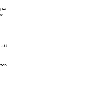
g av
rd-
 att
rten.