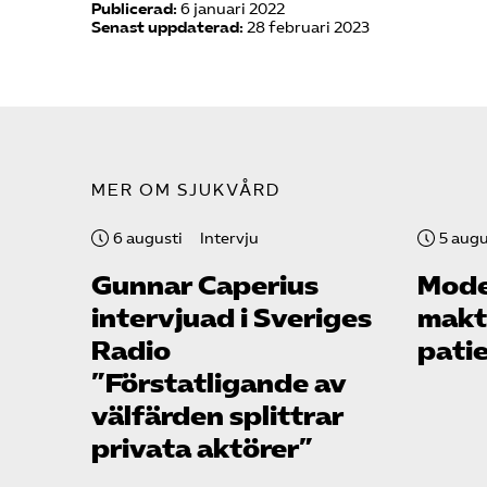
Publicerad:
6 januari 2022
Senast uppdaterad:
28 februari 2023
MER OM SJUKVÅRD
6 augusti
Intervju
5 augu
Gunnar Caperius
Mode
intervjuad i Sveriges
makte
Radio
pati
”Förstatligande av
välfärden splittrar
privata aktörer”