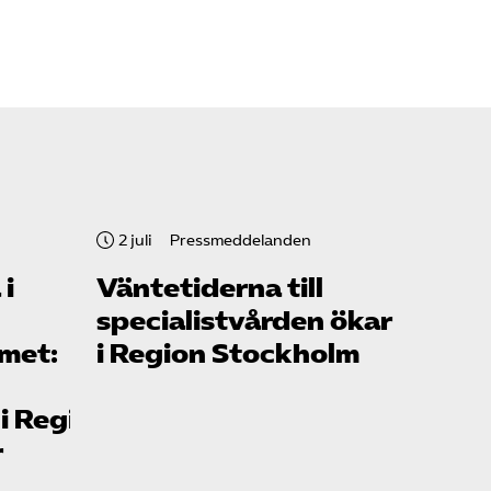
2 juli
Pressmeddelanden
 i
Väntetiderna till
specialistvården ökar
rmet:
i Region Stockholm
 i Region
r