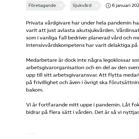
Företagande
Sjukvård
6 januari 20
Privata vårdgivare har under hela pandemin haf
varit att just avlasta akutsjukvården. Vårdinsat
som i vanliga fall bedriver planerad vård och 
intensivvårdskompetens har varit delaktiga på
Medarbetare är dock inte några legoklossar som 
arbetsgivarorganisation och en del av den svens
upp till sitt arbetsgivaransvar. Att flytta med
på frivillighet och även i övrigt ska förutsättn
bakom.
Vi är fortfarande mitt uppe i pandemin. Låt fo
bidrar på flera sätt i vården. Det är så vi nytt