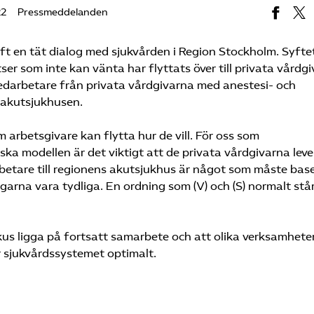
22
Pressmeddelanden
t en tät dialog med sjukvården i Region Stockholm. Syfte
ser som inte kan vänta har flyttats över till privata vårdgi
medarbetare från privata vårdgivarna med anestesi- och
 akutsjukhusen.
arbetsgivare kan flytta hur de vill. För oss som
ka modellen är det viktigt att de privata vårdgivarna leve
arbetare till regionens akutsjukhus är något som måste bas
ingarna vara tydliga. En ordning som (V) och (S) normalt stå
kus ligga på fortsatt samarbete och att olika verksamhete
jar sjukvårdssystemet optimalt.