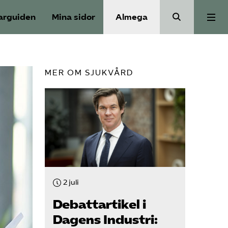
arguiden
Mina sidor
Almega
Välfärdskriminalitet
MER OM SJUKVÅRD
Valmanifest
Medlemskap
Aktiviteter
2 juli
Våra frågor
Debattartikel i
Dagens Industri: