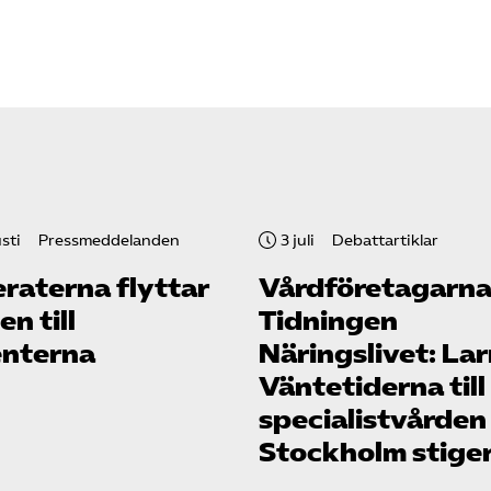
sti
Pressmeddelanden
3 juli
Debattartiklar
raterna flyttar
Vård­företagarna
n till
Tidningen
enterna
Näringslivet: La
Väntetiderna till
specialistvården
Stockholm stige