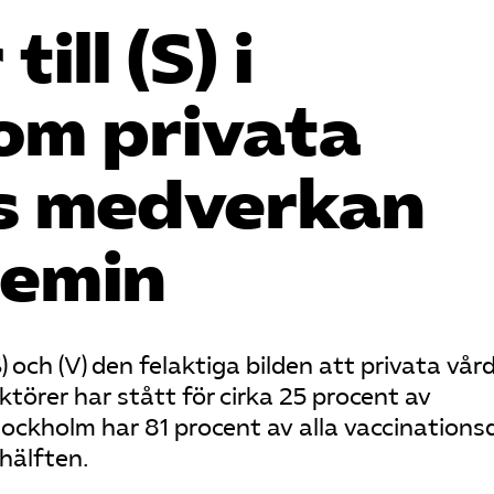
ll (S) i
om privata
s medverkan
demin
 och (V) den felaktiga bilden att privata vår
aktörer har stått för cirka 25 procent av
tockholm har 81 procent av alla vaccinations
 hälften.