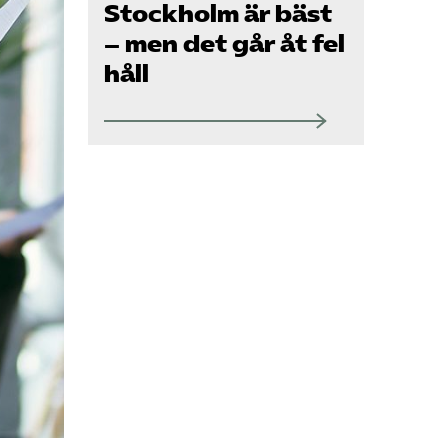
Om oss
Stockholm är bäst
– men det går åt fel
håll
Kontakt
Pressrum
Mina sidor
Privat Vårdfakta
Bli medlem
Logga in på
Arbetsgivarguiden