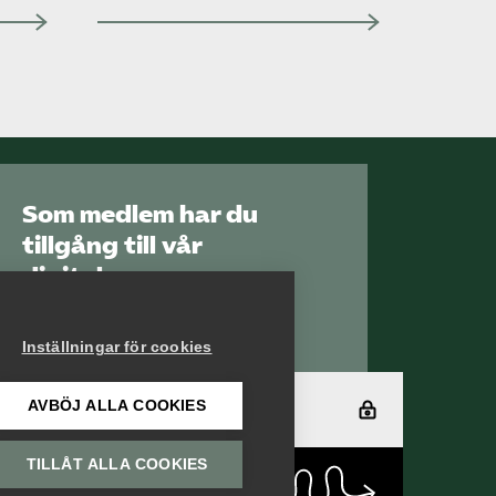
Som medlem har du
tillgång till vår
digitala
kunskapsbank
Arbetsgivarguiden
Inställningar för cookies
AVBÖJ ALLA COOKIES
Logga in
TILLÅT ALLA COOKIES
Bli medlem