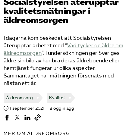
Social­styrelsen återupptar
Pressrum
kvalitetsmätningar i
äldreomsorgen
Mina sidor
Privat Vårdfakta
I dagarna kom beskedet att Socialstyrelsen
återupptar arbetet med ”
Vad tycker de äldre om
äldreomsorgen
”. I undersökningen ger Sveriges
Bli medlem
äldre sin bild av hur bra deras äldreboende eller
hemtjänst fungerar ur olika aspekter.
Sammantaget har mätningen försenats med
Logga in på Arbetsgivarguiden
nästan ett år.
Sök på vardforetagarna.se
Äldreomsorg
Kvalitet
1 september 2021
Blogginlägg
Press
In English
MER OM ÄLDREOMSORG