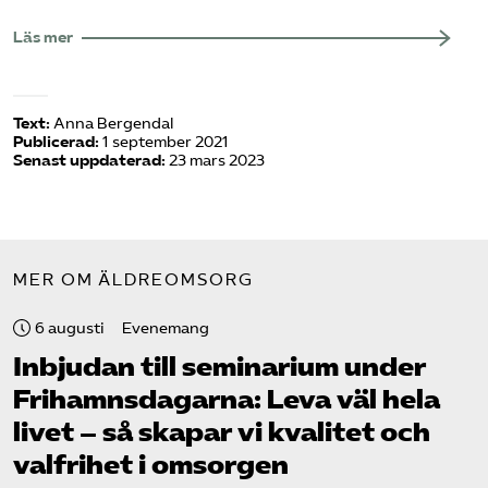
Läs mer
Text:
Anna Bergendal
Publicerad:
1 september 2021
Senast uppdaterad:
23 mars 2023
MER OM ÄLDREOMSORG
6 augusti
Evenemang
Inbjudan till seminarium under
Frihamns­dagarna: Leva väl hela
livet – så skapar vi kvalitet och
valfrihet i omsorgen