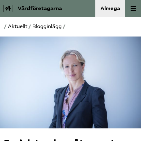
Vårdföretagarna
Almega
/
Aktuellt
/
Blogginlägg
/
Välfärdskriminalitet
Valmanifest
Medlemskap
Aktiviteter
Våra frågor
Om oss
Kontakt