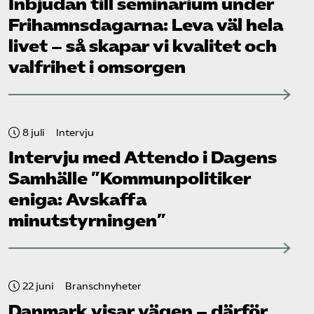
Inbjudan till seminarium under
Frihamns­dagarna: Leva väl hela
livet – så skapar vi kvalitet och
valfrihet i omsorgen
8 juli
Intervju
Intervju med Attendo i Dagens
Samhälle ”Kommunpolitiker
eniga: Avskaffa
minutstyrningen”
22 juni
Branschnyheter
Danmark visar vägen – därför