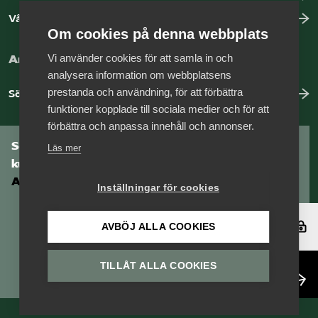
Vår dataskyddspolicy
Om cookies på denna webbplats
Vi använder cookies för att samla in och
Arbeta hos Vårdföretagarna?
analysera information om webbplatsens
prestanda och användning, för att förbättra
Sök jobb hos oss
funktioner kopplade till sociala medier och för att
förbättra och anpassa innehåll och annonser.
Som medlem har du tillgång till vår digitala
Läs mer
kunskapsbank
Arbetsgivarguiden
Inställningar för cookies
Logga in
AVBÖJ ALLA COOKIES
TILLÅT ALLA COOKIES
Bli medlem