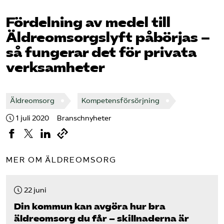
Pressrum
Fördelning av medel till
Äldreomsorgslyft påbörjas –
Mina sidor
så fungerar det för privata
Privat Vårdfakta
verksamheter
Bli medlem
Äldreomsorg
Kompetensförsörjning
1 juli 2020
Branschnyheter
Logga in på Arbetsgivarguiden
Sök på vardforetagarna.se
MER OM ÄLDREOMSORG
22 juni
Press
Din kommun kan avgöra hur bra
In English
äldreomsorg du får – skillnaderna är