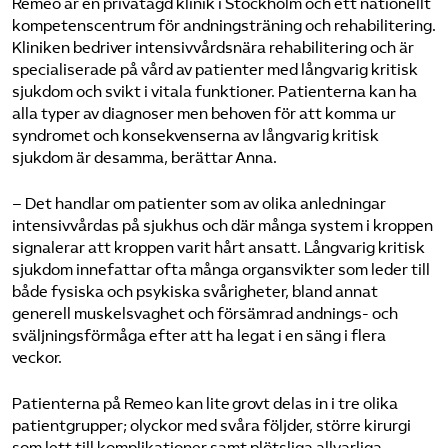
Remeo är en privatägd klinik i Stockholm och ett nationellt
kompetenscentrum för andningsträning och rehabilitering.
Kliniken bedriver intensivvårdsnära rehabilitering och är
specialiserade på vård av patienter med långvarig kritisk
sjukdom och svikt i vitala funktioner. Patienterna kan ha
alla typer av diagnoser men behoven för att komma ur
syndromet och konsekvenserna av långvarig kritisk
sjukdom är desamma, berättar Anna.
– Det handlar om patienter som av olika anledningar
intensivvårdas på sjukhus och där många system i kroppen
signalerar att kroppen varit hårt ansatt. Långvarig kritisk
sjukdom innefattar ofta många organsvikter som leder till
både fysiska och psykiska svårigheter, bland annat
generell muskelsvaghet och försämrad andnings- och
sväljningsförmåga efter att ha legat i en säng i flera
veckor.
Patienterna på Remeo kan lite grovt delas in i tre olika
patientgrupper; olyckor med svåra följder, större kirurgi
som lett till komplikationer samt plötsliga allvarliga