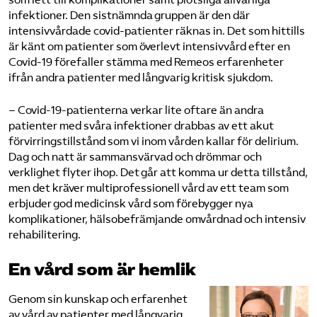
infektioner. Den sistnämnda gruppen är den där
intensivvårdade covid-patienter räknas in. Det som hittills
är känt om patienter som överlevt intensivvård efter en
Covid-19 förefaller stämma med Remeos erfarenheter
ifrån andra patienter med långvarig kritisk sjukdom.
– Covid-19-patienterna verkar lite oftare än andra
patienter med svåra infektioner drabbas av ett akut
förvirringstillstånd som vi inom vården kallar för delirium.
Dag och natt är sammansvärvad och drömmar och
verklighet flyter ihop. Det går att komma ur detta tillstånd,
men det kräver multiprofessionell vård av ett team som
erbjuder god medicinsk vård som förebygger nya
komplikationer, hälsobefrämjande omvårdnad och intensiv
rehabilitering.
En vård som är hemlik
Genom sin kunskap och erfarenhet
av vård av patienter med långvarig