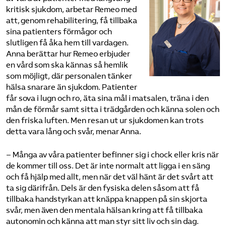
kritisk sjukdom, arbetar Remeo med
att, genom rehabilitering, få tillbaka
sina patienters förmågor och
slutligen få åka hem till vardagen.
Anna berättar hur Remeo erbjuder
en vård som ska kännas så hemlik
som möjligt, där personalen tänker
hälsa snarare än sjukdom. Patienter
får sova i lugn och ro, äta sina mål i matsalen, träna i den
mån de förmår samt sitta i trädgården och känna solen och
den friska luften. Men resan ut ur sjukdomen kan trots
detta vara lång och svår, menar Anna.
– Många av våra patienter befinner sig i chock eller kris när
de kommer till oss. Det är inte normalt att ligga i en säng
och få hjälp med allt, men när det väl hänt är det svårt att
ta sig därifrån. Dels är den fysiska delen såsom att få
tillbaka handstyrkan att knäppa knappen på sin skjorta
svår, men även den mentala hälsan kring att få tillbaka
autonomin och känna att man styr sitt liv och sin dag.