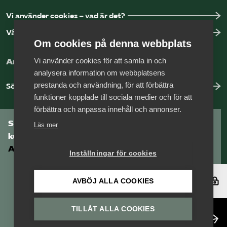
Vi använder cookies – vad är det?
Vår dataskyddspolicy
Om cookies på denna webbplats
Vi använder cookies för att samla in och
Arbeta hos Vårdföretagarna?
analysera information om webbplatsens
prestanda och användning, för att förbättra
Sök jobb hos oss
funktioner kopplade till sociala medier och för att
förbättra och anpassa innehåll och annonser.
Som medlem har du tillgång till vår digitala
Läs mer
kunskapsbank
Arbetsgivarguiden
Inställningar för cookies
Logga in
AVBÖJ ALLA COOKIES
TILLÅT ALLA COOKIES
Bli medlem