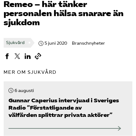
Remeo – här tänker
Pressrum
personalen hälsa snarare än
sjukdom
Mina sidor
Privat Vårdfakta
Sjukvård
5 juni 2020
Branschnyheter
Bli medlem
MER OM SJUKVÅRD
Logga in på Arbetsgivarguiden
6 augusti
Sök på vardforetagarna.se
Gunnar Caperius intervjuad i Sveriges
Radio ”Förstatligande av
välfärden splittrar privata aktörer”
Press
In English