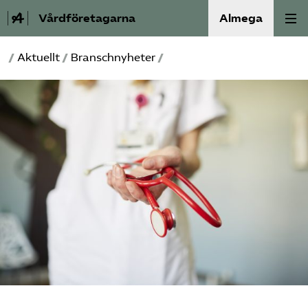
Vårdföretagarna
Almega
/
Aktuellt
/
Branschnyheter
/
Välfärdskriminalitet
Valmanifest
Medlemskap
Aktiviteter
Våra frågor
Om oss
Kontakt