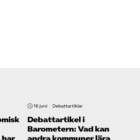
16 juni
Debattartiklar
omisk
Debattartikel i
Barometern: Vad kan
 har
andra kommuner lära