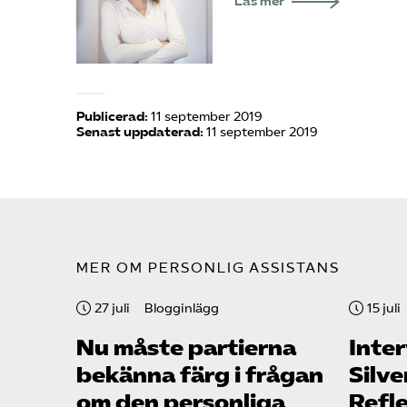
Läs mer
Publicerad:
11 september 2019
Senast uppdaterad:
11 september 2019
MER OM PERSONLIG ASSISTANS
27 juli
Blogginlägg
15 juli
Nu måste partierna
Inter
bekänna färg i frågan
Silve
om den personliga
Refl