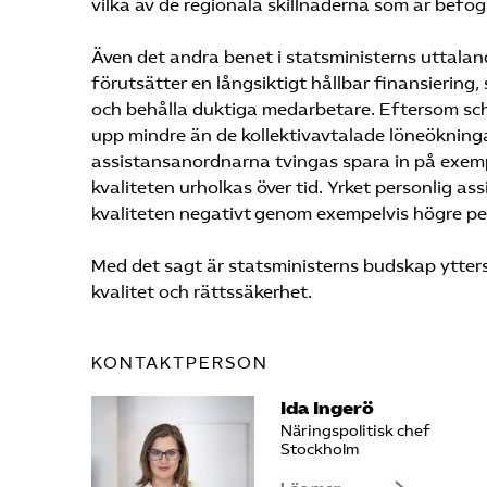
vilka av de regionala skillnaderna som är befo
Även det andra benet i statsministerns uttalan
förutsätter en långsiktigt hållbar finansiering
och behålla duktiga medarbetare. Eftersom sch
upp mindre än de kollektivavtalade löneökningarn
assistansanordnarna tvingas spara in på exem
kvaliteten urholkas över tid. Yrket personlig assi
kvaliteten negativt genom exempelvis högre p
Med det sagt är statsministerns budskap ytter
kvalitet och rättssäkerhet.
KONTAKTPERSON
Ida Ingerö
Näringspolitisk chef
Stockholm