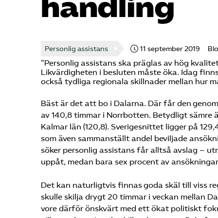
handling
Personlig assistans
11 september 2019
Bl
”Personlig assistans ska präglas av hög kvalite
Likvärdigheten i besluten måste öka. Idag finns
också tydliga regionala skillnader mellan hur 
Bäst är det att bo i Dalarna. Där får den genom
av 140,8 timmar i Norrbotten. Betydligt sämre är
Kalmar län (120,8). Sverigesnittet ligger på 12
som även sammanställt andel beviljade ansöknin
söker personlig assistans får alltså avslag – u
uppåt, medan bara sex procent av ansökningarn
Det kan naturligtvis finnas goda skäl till viss 
skulle skilja drygt 20 timmar i veckan mellan D
vore därför önskvärt med ett ökat politiskt fok