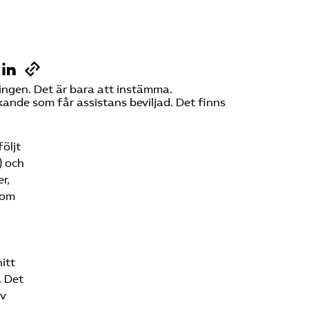
Sök på vardforetagarna.se
Press
ringen. Det är bara att instämma.
kande som får assistans beviljad. Det finns
In English
öljt
) och
r,
som
itt
. Det
av