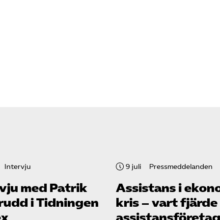
Intervju
9 juli
Pressmeddelanden
vju med Patrik
Assistans i ekon
rudd i Tidningen
kris – vart fjärde
ex
assistans­företag