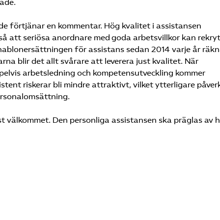
gade.
de förtjänar en kommentar. Hög kvalitet i assistansen
, så att seriösa anordnare med goda arbetsvillkor kan rekry
ablonersättningen för assistans sedan 2014 varje år räkn
a blir det allt svårare att leverera just kvalitet. När
pelvis arbetsledning och kompetensutveckling kommer
stent riskerar bli mindre attraktivt, vilket ytterligare påver
ersonalomsättning.
st välkommet. Den personliga assistansen ska präglas av 