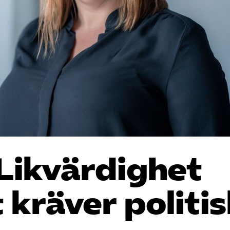
 Likvärdighet
 kräver politi