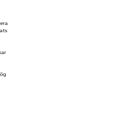
tera
ats
kar
hög