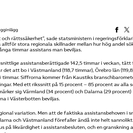
ogginlägg
t och rättssäkerhet”, sade statsministern i regeringsförkla
 alltför stora regionala skillnader mellan hur hög andel sö
många timmar assistans man beviljas.
snittlige assistansberättigade 142,5 timmar i veckan, tätt f
 det att bo i Västmanland (118,7 timmar), Örebro län (119,8
9,4 timmar. Siffrorna kommer från Kaustiks branschbaromete
gar. Med ett rikssnitt på 15 procent – 85 procent av alla 
tmärker sig Värmland (34 procent) och Dalarna (29 procent)
a i Västerbotten beviljas.
regional variation. Men att de faktiska assistansbehoven i sn
alarna och Västmanland förefaller ändå inte helt sannolikt
us på likvärdighet i assistansbesluten, och en granskning 