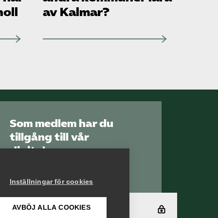
oll
av Kalmar?
Som medlem har du
tillgång till vår
digitala
kunskapsbank
Arbetsgivarguiden
Inställningar för cookies
AVBÖJ ALLA COOKIES
Logga in