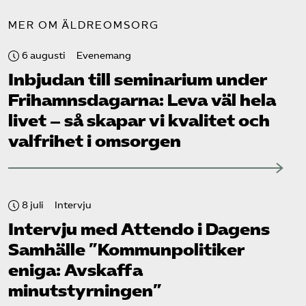
MER OM ÄLDREOMSORG
6 augusti
Evenemang
Inbjudan till seminarium under
Frihamns­dagarna: Leva väl hela
livet – så skapar vi kvalitet och
valfrihet i omsorgen
8 juli
Intervju
Intervju med Attendo i Dagens
Samhälle ”Kommunpolitiker
eniga: Avskaffa
minutstyrningen”