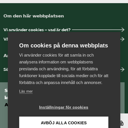
Om den här webbplatsen
Vi använder cookies – vad är det?
Vår dataskyddspolicy
Om cookies på denna webbplats
Vi använder cookies för att samla in och
Arbeta hos Vårdföretagarna?
analysera information om webbplatsens
prestanda och användning, för att förbättra
Sök jobb hos oss
funktioner kopplade till sociala medier och för att
förbättra och anpassa innehåll och annonser.
Som medlem har du tillgång till vår digitala
Läs mer
kunskapsbank
Arbetsgivarguiden
Inställningar för cookies
Logga in
AVBÖJ ALLA COOKIES