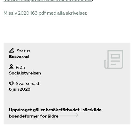
Pressrum
Missiv 2020 163 pdf med alla skrivelser
.
Mina sidor
Privat Vårdfakta
Status
Besvarad
Bli medlem
Från
Socialstyrelsen
Logga in på Arbetsgivarguiden
Svar senast
6 juli 2020
Sök på vardforetagarna.se
Uppdraget gäller besöksförbudet i särskilda
boendeformer för äldre
Press
In English