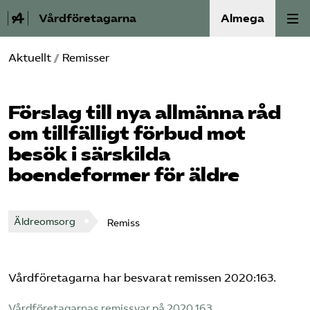
Vårdföretagarna
Almega
Aktuellt
/
Remisser
Välfärdskriminalitet
Valmanifest
Förslag till nya allmänna råd
om tillfälligt förbud mot
Medlemskap
besök i särskilda
boendeformer för äldre
Aktiviteter
Våra frågor
Äldreomsorg
Remiss
Om oss
Vårdföretagarna har besvarat remissen 2020:163.
Kontakt
Vårdföretagarnas remissvar på 2020 163
.