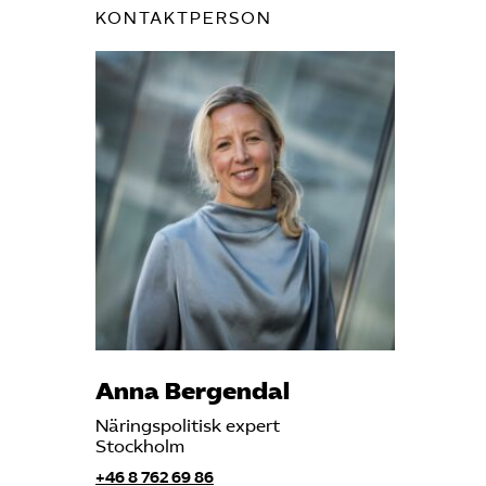
Om oss
KONTAKTPERSON
Kontakt
Pressrum
Mina sidor
Privat Vårdfakta
Anna Bergendal
Bli medlem
Näringspolitisk expert
Stockholm
Logga in på
Arbetsgivarguiden
+46 8 762 69 86