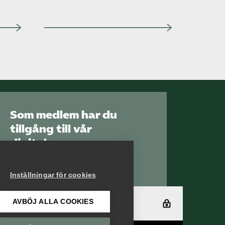
Som medlem har du
tillgång till vår
digitala
kunskapsbank
Arbetsgivarguiden
Inställningar för cookies
AVBÖJ ALLA COOKIES
Logga in