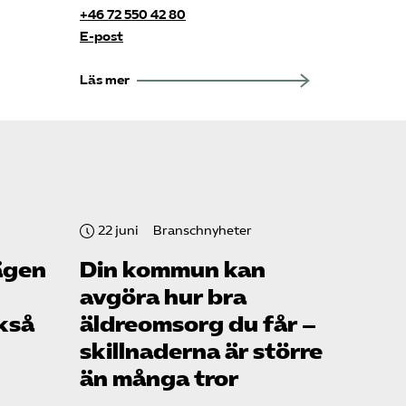
+46 72 550 42 80
E-post
Sök på vardforetagarna.se
Läs mer
Press
In English
22 juni
Branschnyheter
ägen
Din kommun kan
avgöra hur bra
kså
äldreomsorg du får –
skillnaderna är större
än många tror