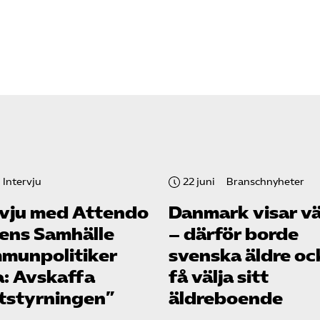
Intervju
22 juni
Branschnyheter
rvju med Attendo
Danmark visar v
gens Samhälle
– därför borde
munpolitiker
svenska äldre oc
a: Avskaffa
få välja sitt
tstyrningen”
äldreboende