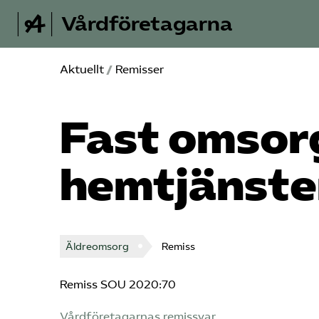
Vårdföretagarna
Aktuellt
/
Remisser
Fast omsor
hemtjänste
Äldreomsorg
Remiss
Remiss SOU 2020:70
Vårdföretagarnas remissvar