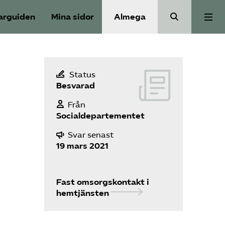
arguiden
Mina sidor
Almega
Välfärdskriminalitet
Status
Besvarad
Valmanifest
Från
Socialdepartementet
Medlemskap
Svar senast
19 mars 2021
Aktiviteter
Fast omsorgskontakt i
Våra frågor
hemtjänsten