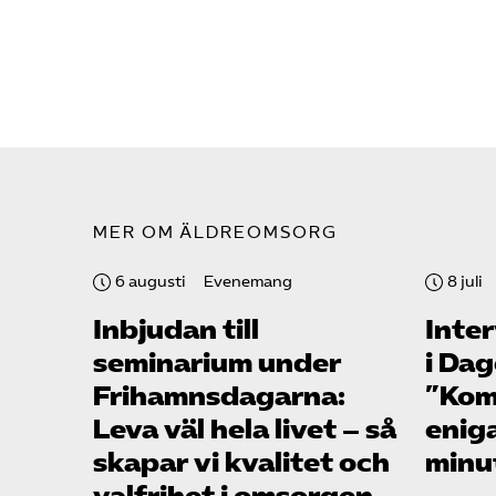
MER OM ÄLDREOMSORG
6 augusti
Evenemang
8 juli
Inbjudan till
Inte
seminarium under
i Da
Frihamns­dagarna:
”Kom
Leva väl hela livet – så
enig
skapar vi kvalitet och
minu