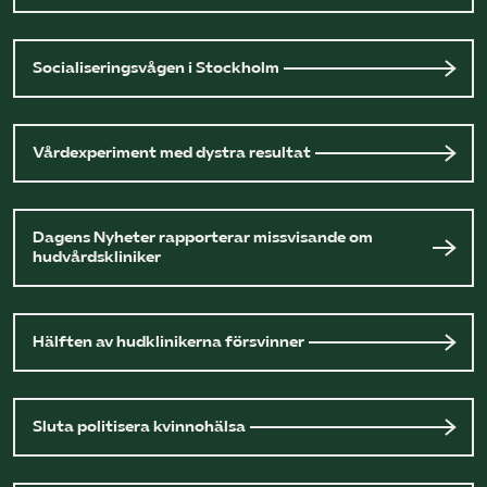
Socialiseringsvågen i Stockholm
Vårdexperiment med dystra resultat
Dagens Nyheter rapporterar missvisande om
hudvårdskliniker
Hälften av hudklinikerna försvinner
Sluta politisera kvinnohälsa