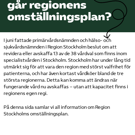
går regionens
Pressrum
omställningsplan?
Mina sidor
Privat Vårdfakta
I juni fattade primärvårdsnämnden och hälso- och
sjukvårdsnämnden i Region Stockholm beslut om att
revidera eller avskaffa 13 av de 38 vårdval som finns inom
Bli medlem
specialistvården i Stockholm. Stockholm har under lång tid
utmärkt sig för att vara den region med störst valfrihet för
patienterna, och har även kortast vårdköer bland de tre
Logga in på Arbetsgivarguiden
största regionerna. Detta kan komma att ändras när
fungerande vård nu avskaffas – utan att kapacitet finns i
regionens egen regi.
Sök på vardforetagarna.se
På denna sida samlar vi all information om Region
Stockholms omställningsplan.
Press
In English