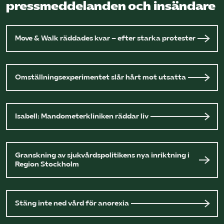
pressmeddelanden och insändare
Move & Walk räddades kvar – efter starka protester
Omställningsexperimentet slår hårt mot utsatta
Isabell: Mandometerkliniken räddar liv
Granskning av sjukvårdspolitikens nya inriktning i
Region Stockholm
Stäng inte ned vård för anorexia