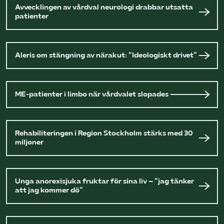
Avvecklingen av vårdval neurologi drabbar utsatta
patienter
Aleris om stängning av närakut: ”Ideologiskt drivet”
ME-patienter i limbo när vårdvalet slopades
Rehabiliteringen i Region Stockholm stärks med 30
miljoner
Unga anorexisjuka fruktar för sina liv – ”jag tänker
att jag kommer dö”