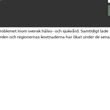
problemet inom svensk hälso- och sjukvård. Samtidigt lade
vården och regionernas kostnaderna har ökat under de sena
privata vårdgivare inom utvalda operationer inom
motsvarande operationer utförda av offentliga vårdgivare,
 privata som hos offentliga vårdgivare
a vårdgivares ersättningar och offentliga vårdgivares kost
 I denna rapport presenteras motsvarande analyser avsee
 De ingrepp som har analyserats är: höftprotesoperationer