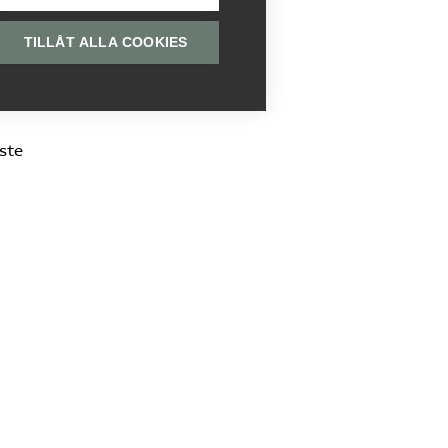
TILLÅT ALLA COOKIES
ste
nader
nde
,