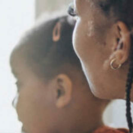
Sök på vardforetagarna.se
Press
In English