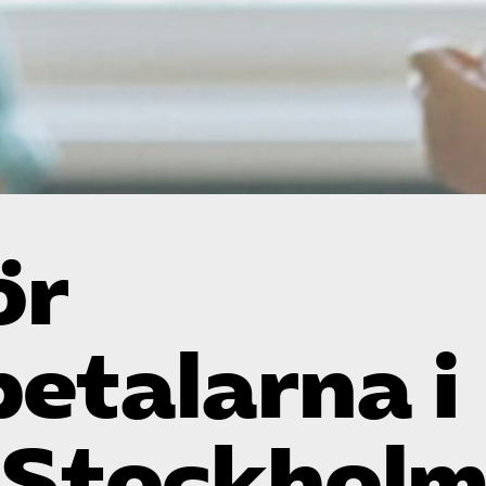
ör
etalarna i
 Stockhol