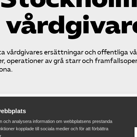
 vårdgivar
a vårdgivares ersättningar och offentliga v
, operationer av grå starr och framfallsoper
ona.
ebbplats
 in och analysera information om webbplatsens prestanda
ett konkret underlag som visar på eventuella skillnader mel
ktioner kopplade till sociala medier och för att förbättra
ga vårdgivares kostnader i Region Stockholm, för motsvara
r.