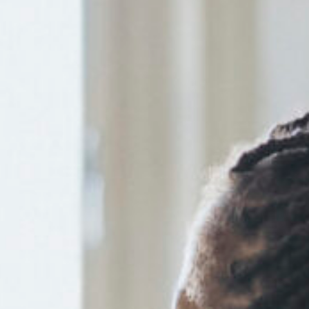
Om oss
Kontakt
Pressrum
Mina sidor
Privat Vårdfakta
Bli medlem
Logga in på
Arbetsgivarguiden