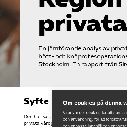
privata
En jämförande analys av privat
höft- och knäprotesoperationer
Stockholm. En rapport från Sir
Syfte
Om cookies på denna w
Vi använder cookies för att samla
Den här kartläggningen syftar till att ta fram 
och användning, för att förbättra fun
privata vårdgivares ersättningar och offentli
och anpassa innehåll och annonse