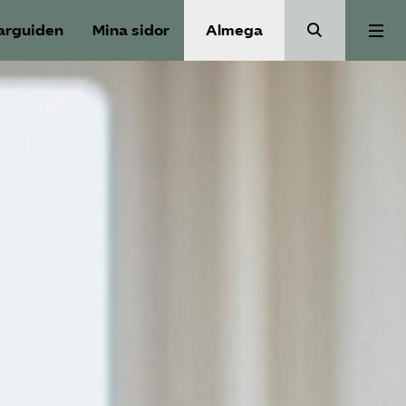
arguiden
Mina sidor
Almega
Välfärdskriminalitet
Valmanifest
Medlemskap
Aktiviteter
Våra frågor