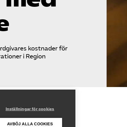
e
årdgivares kostnader för
ationer i Region
Inställningar för cookies
lan
nde
AVBÖJ ALLA COOKIES