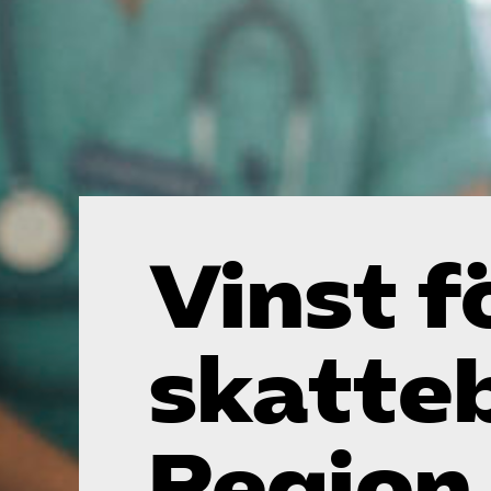
Vinst f
skatteb
Region