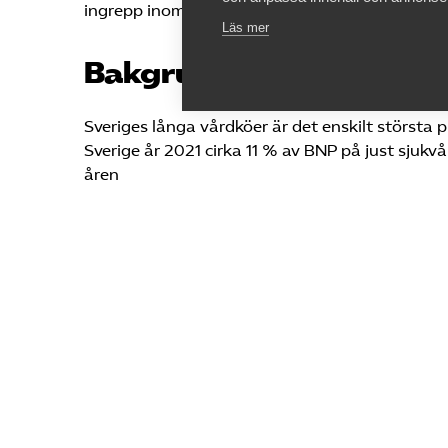
ingrepp inom specialistvården.
Läs mer
Bakgrund
Sveriges långa vårdköer är det enskilt största 
Sverige år 2021 cirka 11 % av BNP på just sjuk
åren
Tidigare analyser har visat att nyttjandet av 
specialistvården är mer kostnadseffektivt än 
samtidigt som kvaliteten är minst lika god hos
Analys
I april 2024 presenterades en analys av privat
i Västra Götalandsregionen och Region Skåne.
kostnader och ersättningar i Region Stockholm.