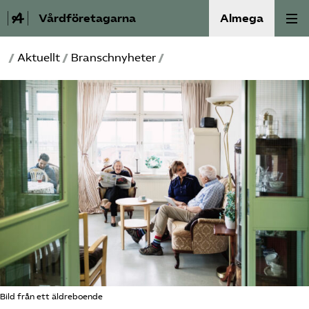
Vårdföretagarna
Almega
/
Aktuellt
/
Branschnyheter
/
Välfärdskriminalitet
Valmanifest
Medlemskap
Aktiviteter
Våra frågor
Om oss
Kontakt
Bild från ett äldreboende