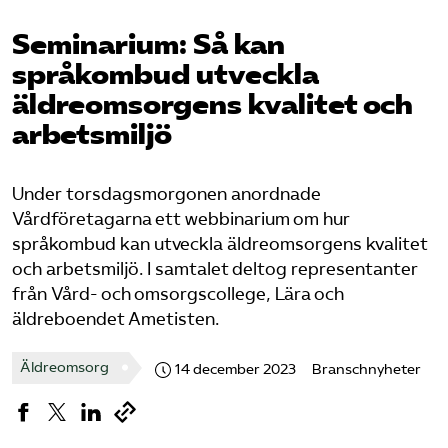
Pressrum
Seminarium: Så kan
språkombud utveckla
Mina sidor
äldreomsorgens kvalitet och
Privat Vårdfakta
arbetsmiljö
Under torsdagsmorgonen anordnade
Bli medlem
Vårdföretagarna ett webbinarium om hur
språkombud kan utveckla äldreomsorgens kvalitet
Logga in på Arbetsgivarguiden
och arbetsmiljö. I samtalet deltog representanter
från Vård- och omsorgscollege, Lära och
Sök på vardforetagarna.se
äldreboendet Ametisten.
Äldreomsorg
14 december 2023
Branschnyheter
Press
In English