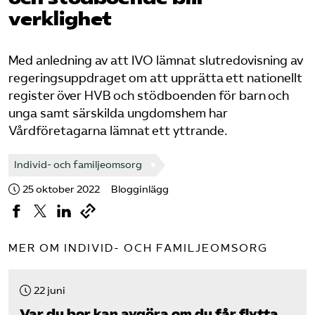
Pressrum
verklighet
Mina sidor
Med anledning av att IVO lämnat slutredovisning av
regeringsuppdraget om att upprätta ett nationellt
Privat Vårdfakta
register över HVB och stödboenden för barn och
unga samt särskilda ungdomshem har
Vårdföretagarna lämnat ett yttrande.
Bli medlem
Individ- och familjeomsorg
Logga in på Arbetsgivarguiden
25 oktober 2022
Blogginlägg
Sök på vardforetagarna.se
MER OM INDIVID- OCH FAMILJEOMSORG
Press
22 juni
In English
Var du bor kan avgöra om du får flytta