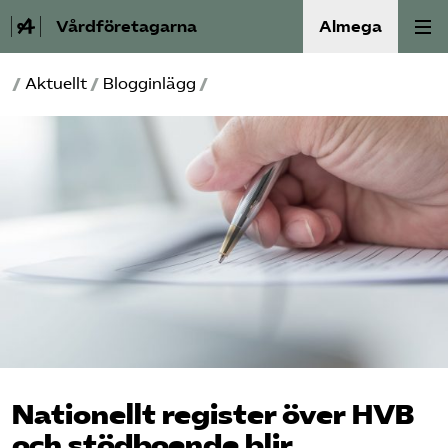
Vårdföretagarna
Almega
/
Aktuellt
/
Blogginlägg
/
Välfärdskriminalitet
Valmanifest
Medlemskap
Aktiviteter
Våra frågor
Om oss
Nationellt register över HVB
Kontakt
och stödboende blir