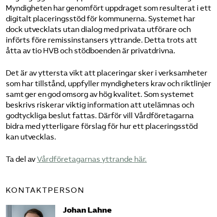
Myndigheten har genomfört uppdraget som resulterat i ett
digitalt placeringsstöd för kommunerna. Systemet har
dock utvecklats utan dialog med privata utförare och
införts före remissinstansers yttrande.
Detta trots att
åtta av tio HVB och stödboenden är privatdrivna.
Det är av yttersta vikt att placeringar sker i verksamheter
som har tillstånd, uppfyller myndigheters krav och riktlinjer
samt ger en god omsorg av hög kvalitet. Som systemet
beskrivs riskerar viktig information att utelämnas och
godtyckliga beslut fattas. Därför vill Vårdföretagarna
bidra med ytterligare förslag för hur ett placeringsstöd
kan utvecklas.
Ta del av
Vårdföretagarnas yttrande här.
KONTAKTPERSON
Johan Lahne