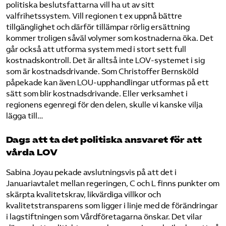
politiska beslutsfattarna vill ha ut av sitt
valfrihetssystem. Vill regionen t ex uppnå bättre
tillgänglighet och därför tillämpar rörlig ersättning
kommer troligen såväl volymer som kostnaderna öka. Det
går också att utforma system med i stort sett full
kostnadskontroll. Det är alltså inte LOV-systemet i sig
som är kostnadsdrivande. Som Christoffer Bernsköld
påpekade kan även LOU-upphandlingar utformas på ett
sätt som blir kostnadsdrivande. Eller verksamhet i
regionens egenregi för den delen, skulle vi kanske vilja
lägga till…
Dags att ta det politiska ansvaret för att
vårda LOV
Sabina Joyau pekade avslutningsvis på att det i
Januariavtalet mellan regeringen, C och L finns punkter om
skärpta kvalitetskrav, likvärdiga villkor och
kvalitetstransparens som ligger i linje med de förändringar
i lagstiftningen som Vårdföretagarna önskar. Det vilar