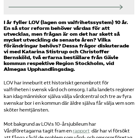
I år fyller LOV (lagen om valfrihetssystem) 10 år.
En så stor reform behöver vårdas för att
utvecklas, men frågan är om det har skett så
mycket utveckling de senaste åren? Vilka
förändringar behövs? Dessa frågor diskuterade
vi med Katarina Stistrup och Christoffer
Bernsköld, två erfarna beställare från Gävle
kommun respektive Region Stockholm, vid
Almegas Upphandlingsdag.
LOV har inneburit ett historiskt genombrott för
valfriheten i svensk vård och omsorg. I alla landets regioner
kan idag människor själva välja vårdcentral och tre av fyra
svenskar bor i en kommun där äldre själva får välja vem som
sköter hemtjänsten.
Mot bakgrund av LOV:s 10-årsjubileum har
Vårdföretagarna tagit fram en
rapport
där har vi försökt
att fånga såväl de problem som vård- och omsorgsföretag