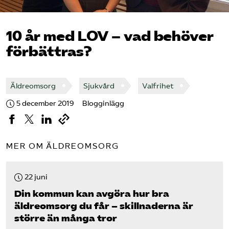
Pressrum
10 år med LOV – vad behöver
Mina sidor
förbättras?
Privat Vårdfakta
Äldreomsorg
Sjukvård
Valfrihet
Bli medlem
5 december 2019
Blogginlägg
Logga in på Arbetsgivarguiden
MER OM ÄLDREOMSORG
Sök på vardforetagarna.se
22 juni
Din kommun kan avgöra hur bra
Press
äldreomsorg du får – skillnaderna är
större än många tror
In English