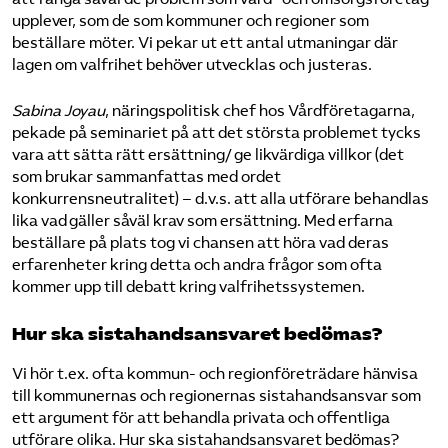
upplever, som de som kommuner och regioner som
beställare möter. Vi pekar ut ett antal utmaningar där
lagen om valfrihet behöver utvecklas och justeras.
Sabina Joyau
, näringspolitisk chef hos Vårdföretagarna,
pekade på seminariet på att det största problemet tycks
vara att sätta rätt ersättning/ ge likvärdiga villkor (det
som brukar sammanfattas med ordet
konkurrensneutralitet) – d.v.s. att alla utförare behandlas
lika vad gäller såväl krav som ersättning. Med erfarna
beställare på plats tog vi chansen att höra vad deras
erfarenheter kring detta och andra frågor som ofta
kommer upp till debatt kring valfrihetssystemen.
Hur ska sistahandsansvaret bedömas?
Vi hör t.ex. ofta kommun- och regionföreträdare hänvisa
till kommunernas och regionernas sistahandsansvar som
ett argument för att behandla privata och offentliga
utförare olika. Hur ska sistahandsansvaret bedömas?