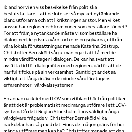
Ibland hör vi en viss besvikelse från politiska
beslutsfattare – att de inte ser så mycket nytänkande
bland utförarna och att likriktningen är stor. Men vilket
ansvar har regioner och kommuner som beställare för det?
För att främja nytänkande måste vi som beställare ha
dialog med de privata vård- och omsorgsgivarna, utifrån
våra lokala förutsättningar, menade Katarina Stistrup.
Christoffer Bernsköld såg utmaningar i att få med de
mindre vårdföretagen i dialogen. De kan ha svårt att
avsätta tid för dialogmöten med regionen, därför att de
har fullt fokus på sin verksamhet. Samtidigt är det så
viktigt att fånga in även de mindre vårdföretagens
erfarenheter i vårdvalssystemen.
En annan nackdel med LOV som vi ibland hör från politiker
är att det är problematiskt med många utförare i ett LOV-
system. Då det i Region Stockholm finns väldigt många
vårdgivare frågade vi Christoffer Bernsköld vilka
nackdelar han såg med det. Finns det någon gräns för hur
många utförare man kan ha? Christoffer menade att den