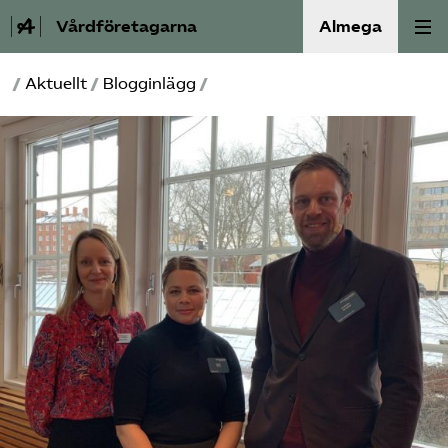
Vårdföretagarna
Almega
/
Aktuellt
/
Blogginlägg
/
Välfärdskriminalitet
Valmanifest
Medlemskap
Aktiviteter
Våra frågor
Om oss
Kontakt