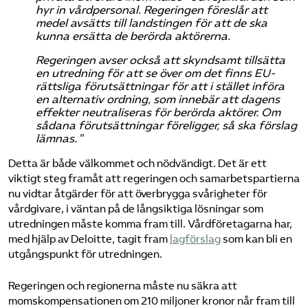
hyr in vårdpersonal. Regeringen föreslår att
medel avsätts till landstingen för att de ska
kunna ersätta de berörda aktörerna.
Regeringen avser också att skyndsamt tillsätta
en utredning för att se över om det finns EU-
rättsliga förutsättningar för att i stället införa
en alternativ ordning, som innebär att dagens
effekter neutraliseras för berörda aktörer. Om
sådana förutsättningar föreligger, så ska förslag
lämnas.
”
Detta är både välkommet och nödvändigt. Det är ett
viktigt steg framåt att regeringen och samarbetspartierna
nu vidtar åtgärder för att överbrygga svårigheter för
vårdgivare, i väntan på de långsiktiga lösningar som
utredningen måste komma fram till. Vårdföretagarna har,
med hjälp av Deloitte, tagit fram
lagförslag
som kan bli en
utgångspunkt för utredningen.
Regeringen och regionerna måste nu säkra att
momskompensationen om 210 miljoner kronor når fram till