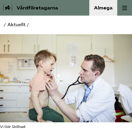
Vårdföretagarna
Almega
/
Aktuellt
/
Välfärdskriminalitet
Valmanifest
Medlemskap
Aktiviteter
Våra frågor
Om oss
Kontakt
Vi Gör Skillnad