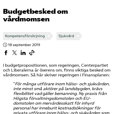
Pressrum
Budgetbesked om
vårdmomsen
Mina sidor
Privat Vårdfakta
Kompetensförsörjning
Sjukvård
18 september 2019
Bli medlem
Logga in på Arbetsgivarguiden
I budgetpropositionen, som regeringen, Centerpartiet
och Liberalerna är överens om, finns viktiga besked om
vårdmomsen. Så här skriver regeringen i Finansplanen:
Sök på vardforetagarna.se
”
För många utförare inom hälso- och sjukvården,
inte minst små aktörer på landsbygden, krävs
flexibilitet vad gäller bemanning. Ny praxis från
Högsta förvaltningsdomstolen och EU-
Press
domstolen om mervärdesskatt för inhyrd
personal har inneburit kostnadsökningar för
In English
privata utförare inom hälso- och sjukvården som