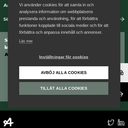
Vi använder cookies för att samla in och
Arbeta hos Vårdföretagarna?
analysera information om webbplatsens
prestanda och användning, för att förbättra
Sök jobb hos oss
funktioner kopplade till sociala medier och för att
förbättra och anpassa innehåll och annonser.
Som medlem har du tillgång till vår digitala
Läs mer
kunskapsbank
Arbetsgivarguiden
Inställningar för cookies
Logga in
AVBÖJ ALLA COOKIES
TILLÅT ALLA COOKIES
Bli medlem