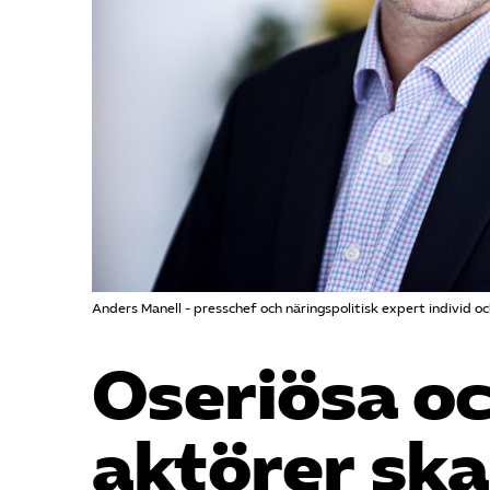
Anders Manell - presschef och näringspolitisk expert individ oc
Oseriösa oc
aktörer sk