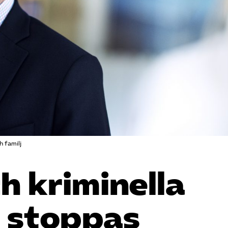
h familj
h kriminella
a stoppas