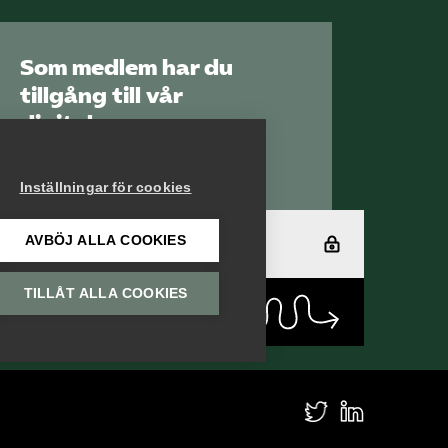
Som medlem har du
tillgång till vår
digitala
kunskapsbank
Arbetsgivarguiden
Inställningar för cookies
AVBÖJ ALLA COOKIES
Logga in
TILLÅT ALLA COOKIES
Bli medlem