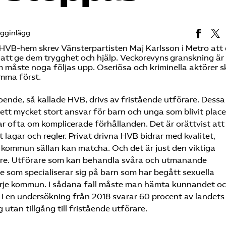
ogginlägg
HVB-hem skrev Vänsterpartisten Maj Karlsson i Metro att 
r att ge dem trygghet och hjälp. Veckorevyns granskning är
 måste noga följas upp. Oseriösa och kriminella aktörer 
omma först.
ende, så kallade HVB, drivs av fristående utförare. Dessa
g ett mycket stort ansvar för barn och unga som blivit plac
ar ofta om komplicerade förhållanden. Det är orättvist att
 lagar och regler. Privat drivna HVB bidrar med kvalitet,
 kommun sällan kan matcha. Och det är just den viktiga
rare. Utförare som kan behandla svåra och utmanande
som specialiserar sig på barn som har begått sexuella
varje kommun. I sådana fall måste man hämta kunnandet o
. I en undersökning från 2018 svarar 60 procent av landets
g utan tillgång till fristående utförare.