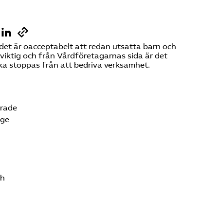
Sök på vardforetagarna.se
det är oacceptabelt att redan utsatta barn och
 viktig och från Vårdföretagarnas sida är det
Press
ska stoppas från att bedriva verksamhet.
In English
erade
 ge
ch