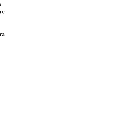
a
re
bra