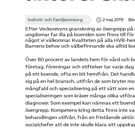
Individ- och familjeomsorg
2 maj 2019
Bl
Efter Veckorevyns granskning av övergrepp på 
ungdomar far illa på boenden som finns till fö
något vi välkomnar. Kvaliteten på alla HVB-hem
Barnens behov och välbefinnande ska alltid k
Över 80 procent av landets hem för vård och bo
företag, föreningar och stiftelser tar varje da
på ett boende, ofta en bit hemifrån. Det handl
sig på en hel bransch, utifrån de som bryter mot
mångfald och specialisering på ett sätt som en
specialiseringen som kräver många olika utfö
diagnoser. Som exempel kan nämnas ett boende 
övergrepp. Kompetens kring detta finns inte 
behandlingen utifrån, från en fristående aktör
socialchefer att de inte skulle klara sitt uppdra