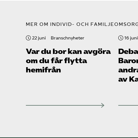
MER OM INDIVID- OCH FAMILJEOMSOR
22 juni
Branschnyheter
16 juni
Var du bor kan avgöra
Debat
om du får flytta
Baro
hemifrån
andr
av K