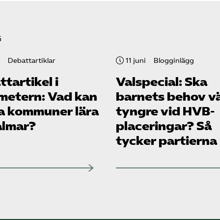
G
Debattartiklar
11 juni
Blogginlägg
tartikel i
Valspecial: Ska
metern: Vad kan
barnets behov v
a kommuner lära
tyngre vid HVB-
almar?
placeringar? Så
tycker partierna