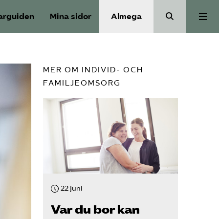
arguiden
Mina sidor
Almega
Välfärdskriminalitet
MER OM INDIVID- OCH
FAMILJEOMSORG
Valmanifest
Medlemskap
Aktiviteter
Våra frågor
22 juni
Var du bor kan