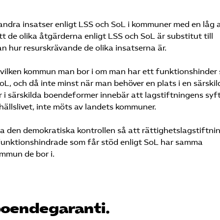
r andra insatser enligt LSS och SoL i kommuner med en låg 
tt de olika åtgärderna enligt LSS och SoL är substitut till
lan hur resurskrävande de olika insatserna är.
e vilken kommun man bor i om man har ett funktionshinder
oL, och då inte minst när man behöver en plats i en särskil
 i särskilda boendeformer innebär att lagstiftningens syft
mhällslivet, inte möts av landets kommuner.
 den demokratiska kontrollen så att rättighetslagstiftni
t funktionshindrade som får stöd enligt SoL har samma
kommun de bor i.
-boendegaranti.