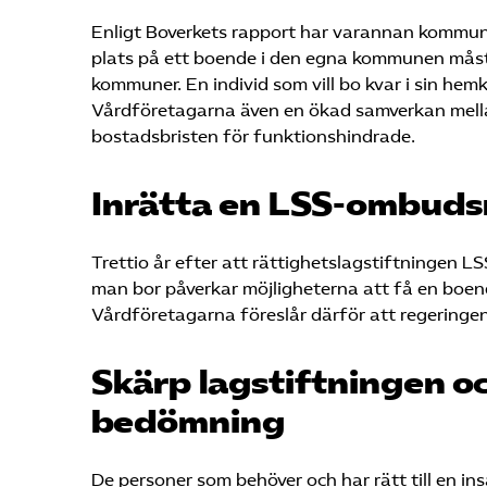
Enligt Boverkets rapport har varannan kommun
plats på ett boende i den egna kommunen måste
kommuner. En individ som vill bo kvar i sin he
Vårdföretagarna även en ökad samverkan mella
bostadsbristen för funktionshindrade.
Inrätta en LSS-ombud
Trettio år efter att rättighetslagstiftningen L
man bor påverkar möjligheterna att få en boende
Vårdföretagarna föreslår därför att regering
Skärp lagstiftningen och
bedömning
De personer som behöver och har rätt till en in