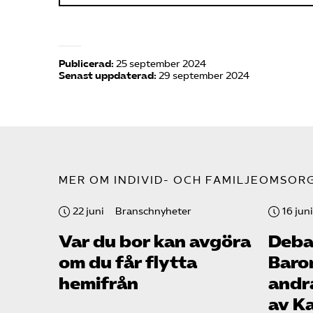
Publicerad:
25 september 2024
Senast uppdaterad:
29 september 2024
MER OM INDIVID- OCH FAMILJEOMSOR
22 juni
Branschnyheter
16 juni
Var du bor kan avgöra
Debat
om du får flytta
Baro
hemifrån
andr
av K