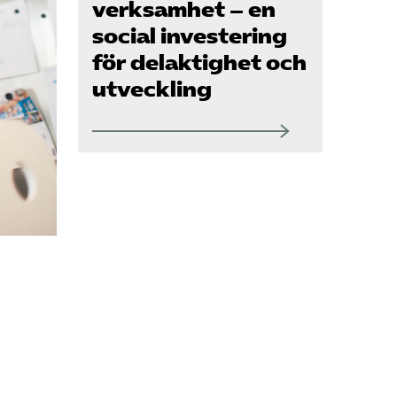
Om oss
verksamhet – en
social investering
för delaktighet och
Kontakt
utveckling
Pressrum
Mina sidor
Privat Vårdfakta
Bli medlem
Logga in på
Arbetsgivarguiden