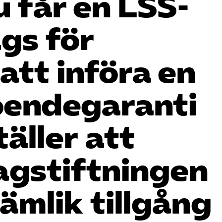
 får en LSS-
gs för
att införa en
boendegaranti
äller att
agstiftningen
jämlik tillgång