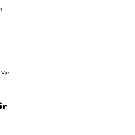
n
. Var
ör