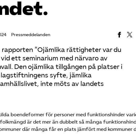
andet.
024
Pressmeddelanden
rapporten ”Ojämlika rättigheter var du
 vid ett seminarium med närvaro av
ll. Den ojämlika tillgången på platser i
lagstiftningens syfte, jämlika
 samhällslivet, inte möts av landets
ärskilda boendeformer för personer med funktionshinder vari
ill folkmängd är det mer än dubbelt så många funktionshin
 kommuner där många får en plats jämfört med kommuner 