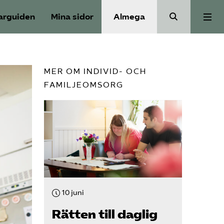
arguiden
Mina sidor
Almega
Välfärdskriminalitet
MER OM INDIVID- OCH
FAMILJEOMSORG
Valmanifest
Medlemskap
Aktiviteter
Våra frågor
10 juni
Rätten till daglig