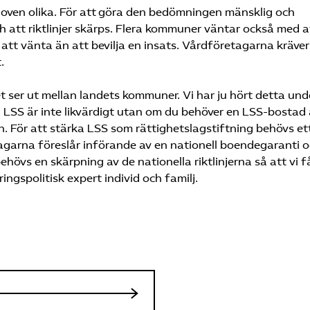
oven olika. För att göra den bedömningen mänsklig och
ch att riktlinjer skärps. Flera kommuner väntar också med a
att vänta än att bevilja en insats. Vårdföretagarna kräver
.
t ser ut mellan landets kommuner. Vi har ju hört detta und
– LSS är inte likvärdigt utan om du behöver en LSS-bostad 
un. För att stärka LSS som rättighetslagstiftning behövs et
agarna föreslår införande av en nationell boendegaranti 
vs en skärpning av de nationella riktlinjerna så att vi f
ngspolitisk expert individ och familj.