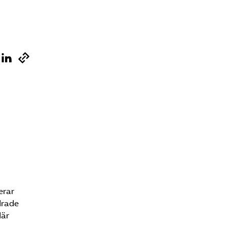
erar
drade
där