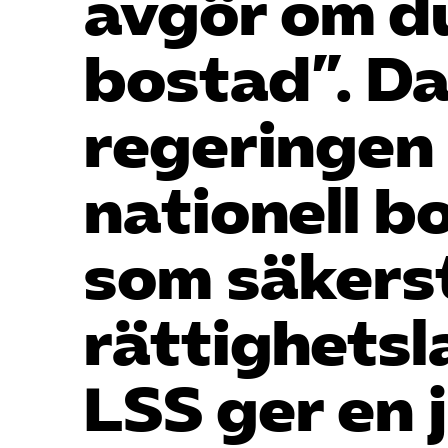
avgör om du
bostad”. Da
regeringen 
nationell 
som säkerst
rättighetsl
LSS ger en 