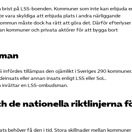
 brist på LSS-boenden. Kommuner som inte kan erbjuda e
 vara skyldiga att erbjuda plats i andra närliggande
mkommun måste dock ha rätt att göra det. Därför efterlyser
n kommuner och privata aktörer för att bygga bort
sman
SS infördes tillämpas den ojämlikt i Sveriges 290 kommuner
insats eller annan insats enligt LSS eller SoL.
en inrättar en LSS-ombudsman.
 de nationella riktlinjerna f
sats behöver få den i tid. Stora skillnader mellan kommuner