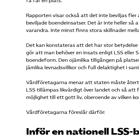
få får en plats.
Rapporten visar också att det inte beviljas fle
beviljade boendeinsatser. Det är inte heller så a
varandra. Inte minst finns stora skillnader mel
Det kan konstateras att det har stor betydels
gör att man behöver en insats enligt LSS eller S
boendeform. Den ojämlika tillgången på platser
jämlika levnadsvillkor och full delaktighet i sa
Vårdföretagarna menar att staten måste återta
LSS tillämpas likvärdigt över landet och så at
möjlighet till ett gott liv, oberoende av vilken 
Vårdföretagarna föreslår därför:
Inför en nationell LSS