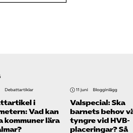
G
Debattartiklar
11 juni
Blogginlägg
tartikel i
Valspecial: Ska
metern: Vad kan
barnets behov v
a kommuner lära
tyngre vid HVB-
almar?
placeringar? Så