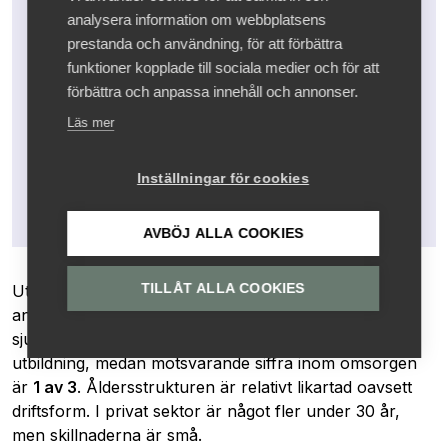
analysera information om webbplatsens
prestanda och användning, för att förbättra
funktioner kopplade till sociala medier och för att
förbättra och anpassa innehåll och annonser.
Läs mer
Inställningar för cookies
AVBÖJ ALLA COOKIES
Utbildningsnivån skiljer sig inte nämnvärt åt mellan
TILLÅT ALLA COOKIES
anställda i privata och offentliga verksamheter. Inom
sjukvården har ungefär
3 av 4
en eftergymnasial
utbildning, medan motsvarande siffra inom omsorgen
är
1 av 3
. Åldersstrukturen är relativt likartad oavsett
driftsform. I privat sektor är något fler under 30 år,
men skillnaderna är små.