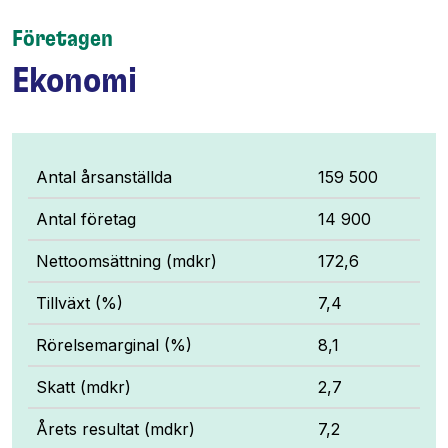
Företagen
Ekonomi
Antal årsanställda
159 500
Antal företag
14 900
Nettoomsättning (mdkr)
172,6
Tillväxt (%)
7,4
Rörelsemarginal (%)
8,1
Skatt (mdkr)
2,7
Årets resultat (mdkr)
7,2