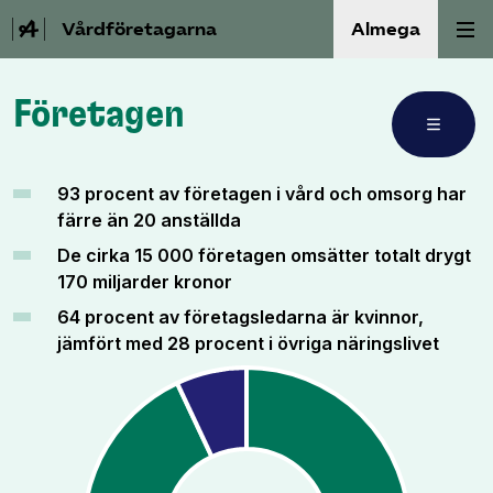
Vårdföretagarna
Almega
Privat vårdfakta
Företagen
Välfärdskriminalitet
Företagen
Medarbetarna
Valmanifest
93 procent av företagen i vård och omsorg har
Individ- och familjeomsorg
färre än 20 anställda
Medlemskap
De cirka 15 000 företagen omsätter totalt drygt
Personlig assistans
Aktiviteter
170 miljarder kronor
64 procent av företagsledarna är kvinnor,
Äldreomsorg
Våra frågor
jämfört med 28 procent i övriga näringslivet
Sjukvård
Om oss
Kontakt