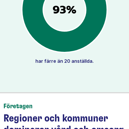
Pressrum
93%
Mina sidor
Privat Vårdfakta
Bli medlem
har färre än 20 anställda.
Logga in på Arbetsgivarguiden
Sök på vardforetagarna.se
Företagen
Press
Regioner och kommuner
In English