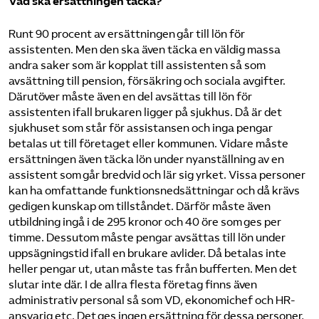
Vad ska ersättningen täcka?
Runt 90 procent av ersättningen går till lön för
assistenten. Men den ska även täcka en väldig massa
andra saker som är kopplat till assistenten så som
avsättning till pension, försäkring och sociala avgifter.
Därutöver måste även en del avsättas till lön för
assistenten ifall brukaren ligger på sjukhus. Då är det
sjukhuset som står för assistansen och inga pengar
betalas ut till företaget eller kommunen. Vidare måste
ersättningen även täcka lön under ny­anställning av en
assistent som går bredvid och lär sig yrket. Vissa personer
kan ha omfattande funktionsnedsättningar och då krävs
gedigen kunskap om tillståndet. Därför måste även
utbildning ingå i de 295 kronor och 40 öre som ges per
timme. Dessutom måste pengar avsättas till lön under
uppsägningstid ifall en brukare avlider. Då betalas inte
heller pengar ut, utan måste tas från bufferten. Men det
slutar inte där. I de allra flesta företag finns även
administrativ personal så som VD, ekonomichef och HR-
ansvarig etc. Det ges ingen ersättning för dessa personer,