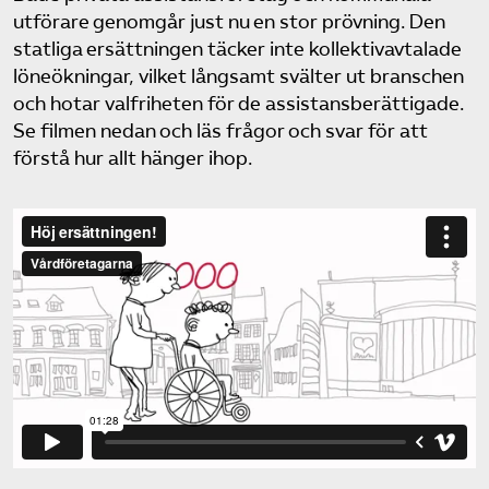
Pressrum
utförare genomgår just nu en stor prövning. Den
statliga ersättningen täcker inte kollektivavtalade
löneökningar, vilket långsamt svälter ut branschen
Mina sidor
och hotar valfriheten för de assistansberättigade.
Se filmen nedan och läs frågor och svar för att
Privat Vårdfakta
förstå hur allt hänger ihop.
Bli medlem
Logga in på Arbetsgivarguiden
Sök på vardforetagarna.se
Press
In English