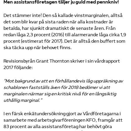
Men assistans­företagen täljer ju guld med pennkniv!
Det stämmer inte! Den så kallade vinstmarginalen, alltså
det som blir kvar på sista raden när alla kostnader är
betalda, har sjunkit dramatiskt de senaste åren. Från
redan låga 2,3 procent (2016) till alarmerande låga cirka 1,9
procent (estimerat för 2017). Det är alltså den buffert som
ska täcka upp när behovet finns.
Revisionsbyrån Grant Thornton skriver i sin vård­rapport
2017 följande:
”Mot bakgrund av att en förhållandevis låg uppräkning av
schablonen fastställs även för 2018 bedömer vi att
marginalen närmar sig en kritisk nivå för en långsiktig
uthållig marginal.”
I en färsk enkät­undersökning gjort av Vård­företagarna i
samarbete med arbetsgivarföreningen KFO, framgår att
83 procent av alla assistans­företag har behövt göra