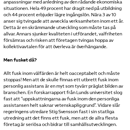
anpassningar med anledning av den rådande ekonomiska
situationen. Hela 49 procent har dragit ned på utbildning
och 44 procent erbjuder lägre ingångslön. Nära 3 av 10
anser sig tvingade att avveckla verksamheten inom ett år.
Detta är en skrämmande utveckling som måste tas på
allvar. Annars sjunker kvaliteten i utförandet, valfriheten
försämras och risken att företagen tvingas hoppa av
kollektivavtalen för att överleva är överhängande.
Men fusket då?
Allt fusk inom välfärden är helt oacceptabelt och måste
stoppas! Men att de skulle finnas ett utbrett fusk inom
personlig assistans är en myt som tyvärr präglat bilden av
branschen. En forskar­rapport från Lunds universitet slog
fast att ”uppskattningarna av fusk inom den personliga
assistansen helt saknar vetenskaplig grund”. Vidare slår
regeringens utredare Stig Svensson fast i sin statliga
utredning att det finns ett fusk, men att de allra flesta
företag är seriösa och bidrar till samhälls­utvecklingen.