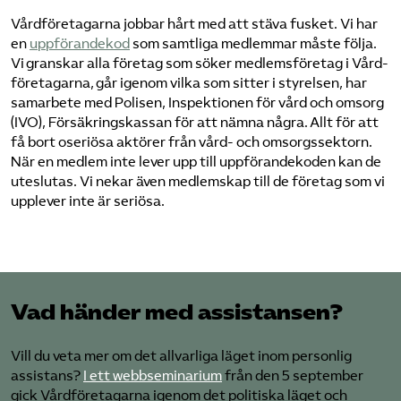
Vård­företagarna jobbar hårt med att stäva fusket. Vi har
en
uppförandekod
som samtliga medlemmar måste följa.
Vi granskar alla företag som söker medlems­företag i Vård­
företagarna, går igenom vilka som sitter i styrelsen, har
samarbete med Polisen, Inspektionen för vård och omsorg
(IVO), Försäkringskassan för att nämna några. Allt för att
få bort oseriösa aktörer från vård- och omsorgssektorn.
När en medlem inte lever upp till uppförandekoden kan de
uteslutas. Vi nekar även medlemskap till de företag som vi
upplever inte är seriösa.
Vad händer med assistansen?
Vill du veta mer om det allvarliga läget inom personlig
assistans?
I ett webbseminarium
från den 5 september
gick Vård­företagarna igenom det politiska läget och