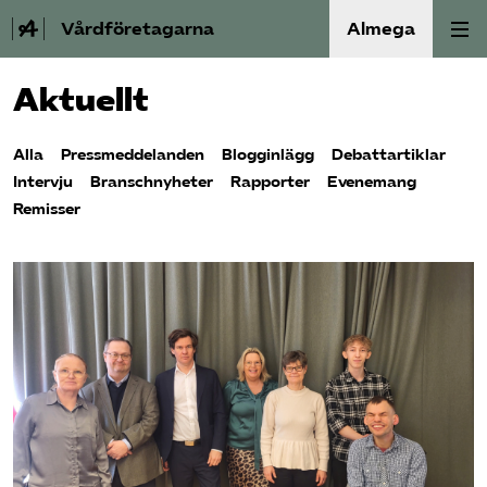
Vårdföretagarna
Almega
Aktuellt
Välfärdskriminalitet
Alla
Pressmeddelanden
Blogginlägg
Debattartiklar
Valmanifest
Intervju
Branschnyheter
Rapporter
Evenemang
Remisser
Medlemskap
Aktiviteter
Våra frågor
Om oss
Kontakt