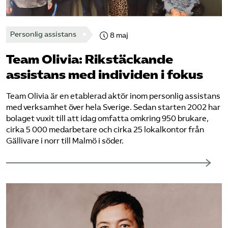
Pressrum
Personlig assistans
8 maj
Mina sidor
Team Olivia: Rikstäckande
Privat Vårdfakta
assistans med individen i fokus
Team Olivia är en etablerad aktör inom personlig assistans
Bli medlem
med verksamhet över hela Sverige. Sedan starten 2002 har
bolaget vuxit till att idag omfatta omkring 950 brukare,
Logga in på Arbetsgivarguiden
cirka 5 000 medarbetare och cirka 25 lokalkontor från
Gällivare i norr till Malmö i söder.
Sök på vardforetagarna.se
Press
In English