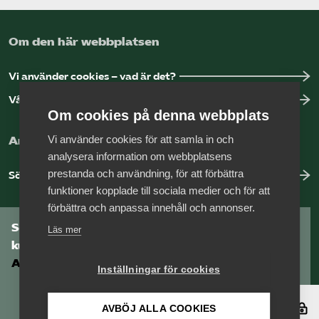
Om den här webbplatsen
Vi använder cookies – vad är det?
Vår dataskyddspolicy
Om cookies på denna webbplats
Vi använder cookies för att samla in och
Arbeta hos Vårdföretagarna?
analysera information om webbplatsens
prestanda och användning, för att förbättra
Sök jobb hos oss
funktioner kopplade till sociala medier och för att
förbättra och anpassa innehåll och annonser.
Som medlem har du tillgång till vår digitala
Läs mer
kunskapsbank
Arbetsgivarguiden
Inställningar för cookies
Logga in
AVBÖJ ALLA COOKIES