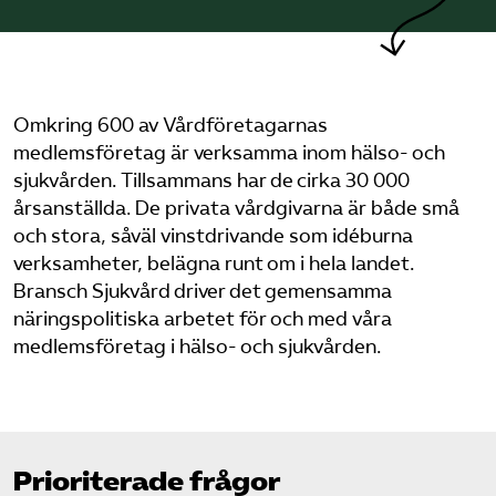
Pressrum
Mina sidor
Omkring 600 av Vårdföretagarnas
Privat Vårdfakta
medlemsföretag är verksamma inom hälso- och
sjukvården. Tillsammans har de cirka 30 000
årsanställda. De privata vårdgivarna är både små
Bli medlem
och stora, såväl vinstdrivande som idéburna
verksamheter, belägna runt om i hela landet.
Logga in på Arbetsgivarguiden
Bransch Sjukvård driver det gemensamma
näringspolitiska arbetet för och med våra
Sök på vardforetagarna.se
medlemsföretag i hälso- och sjukvården.
Press
Prioriterade frågor
In English