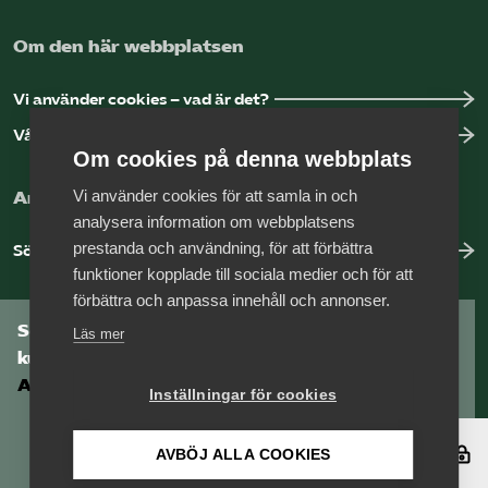
Om den här webbplatsen
Vi använder cookies – vad är det?
Vår dataskyddspolicy
Om cookies på denna webbplats
Vi använder cookies för att samla in och
Arbeta hos Vårdföretagarna?
analysera information om webbplatsens
prestanda och användning, för att förbättra
Sök jobb hos oss
funktioner kopplade till sociala medier och för att
förbättra och anpassa innehåll och annonser.
Som medlem har du tillgång till vår digitala
Läs mer
kunskapsbank
Arbetsgivarguiden
Inställningar för cookies
Logga in
AVBÖJ ALLA COOKIES