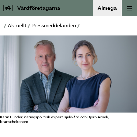
Vårdföretagarna
Almega
/
Aktuellt
/
Pressmeddelanden
/
Välfärdskriminalitet
Valmanifest
Medlemskap
Aktiviteter
Våra frågor
Om oss
Karin Elinder, näringspolitisk expert sjukvård och Björn Arnek,
branschekonom
Kontakt