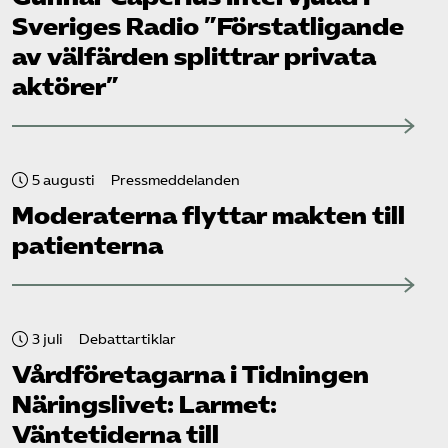
Sveriges Radio ”Förstatligande
av välfärden splittrar privata
aktörer”
5 augusti
Pressmeddelanden
Moderaterna flyttar makten till
patienterna
3 juli
Debattartiklar
Vård­företagarna i Tidningen
Näringslivet: Larmet:
Väntetiderna till