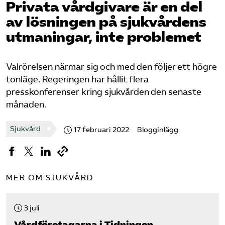
Privata vårdgivare är en del
Pressrum
av lösningen på sjukvårdens
utmaningar, inte problemet
Mina sidor
Privat Vårdfakta
Valrörelsen närmar sig och med den följer ett högre
tonläge. Regeringen har hållit flera
presskonferenser kring sjukvården den senaste
Bli medlem
månaden.
Logga in på Arbetsgivarguiden
Sjukvård
17 februari 2022
Blogginlägg
Sök på vardforetagarna.se
MER OM SJUKVÅRD
Press
3 juli
In English
Vård­företagarna i Tidningen