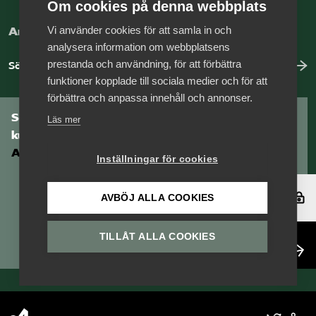
Om cookies på denna webbplats
Vi använder cookies för att samla in och
Arbeta hos Vårdföretagarna?
analysera information om webbplatsens
prestanda och användning, för att förbättra
Sök jobb hos oss
funktioner kopplade till sociala medier och för att
förbättra och anpassa innehåll och annonser.
Som medlem har du tillgång till vår digitala
Läs mer
kunskapsbank
Arbetsgivarguiden
Inställningar för cookies
Logga in
AVBÖJ ALLA COOKIES
TILLÅT ALLA COOKIES
Bli medlem