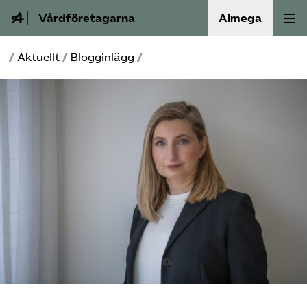
Vårdföretagarna
Almega
/
Aktuellt
/
Blogginlägg
/
Välfärdskriminalitet
Valmanifest
Medlemskap
Aktiviteter
Våra frågor
Om oss
Kontakt