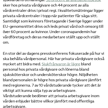
sker hos privata vårdgivare och 44 procent av alla
vårdcentraler drivs i privat regi. I kvalitetsmätningar ligger
privata vårdcentraler i topp när patienter får säga sitt.
Samtidigt som kvinnors företagande i Sverige ligger under
EU-genomsnittet drivs och leds privat vård och omsorg till
över 60 procent av kvinnor. Under coronapandemin har
vårdföretag och deras medarbetare ställt upp och ställt
om.
En stor del av dagens presskonferens fokuserade på hur vi
ska behålla vårdpersonal. Här har privata vårdgivare också
mycket att bidra med.
Sjukfrånvaron är lägre
bland
personal hos privata vårdgivare och lönerna bland
sjuksköterskor och undersköterskor högre. Nöjdheten
bland personalen är högre hos privata vårdgivare jämfört
med regionerna. 7 av 10 vårdstuderande tycker att det är
viktigt att kunna välja typ av arbetsgivare.
Vårdstuderande bedömer att privata arbetsgivare inom
vården erbjuder bättre villkor jämfört med offentliga
arbetsgivare.