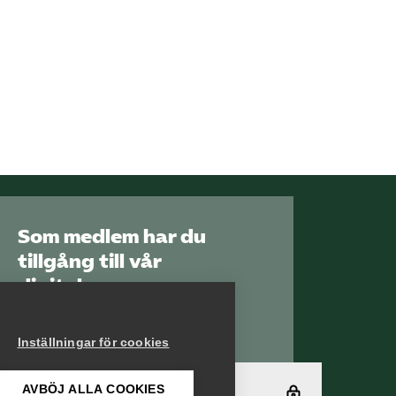
Som medlem har du
tillgång till vår
digitala
kunskapsbank
Arbetsgivarguiden
Inställningar för cookies
AVBÖJ ALLA COOKIES
Logga in