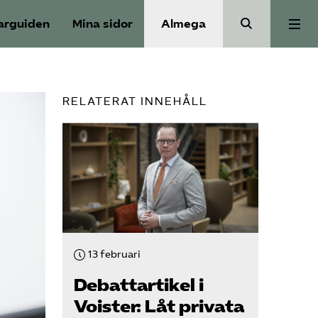
arguiden
Mina sidor
Almega
Välfärdskriminalitet
RELATERAT INNEHÅLL
Valmanifest
Medlemskap
Aktiviteter
13 februari
Våra frågor
Debattartikel i
Voister: Låt privata