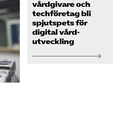
Om oss
vårdgivare och
tech­företag bli
spjutspets för
Kontakt
digital vård­
utveckling
Pressrum
Mina sidor
Privat Vårdfakta
Bli medlem
Logga in på
Arbetsgivarguiden