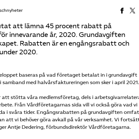
schnyheter
utat att lämna 45 procent rabatt på
för innevarande år, 2020. Grundavgiften
kapet. Rabatten är en engångsrabatt och
 under 2020.
beloppet baseras på vad företaget betalat in i grundavgift
 samband med halvårsfaktureringen som sker i april 2021.
r att stötta våra medlemsföretag, dels i arbetsgivarrelate
ete. Från Vårdföretagarnas sida vill vi också göra vad vi
da i svåra tider. Engångsrabatten på grundavgiften omfat
att vi behöver göra avkall på vår verksamhet. Vi fortsät
ger Antje Dedering, förbundsdirektör Vårdföretagarna.