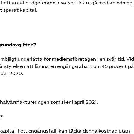
t ett antal budgeterade insatser fick utgå med anledning
 sparat kapital.
grundavgiften?
 möjligt underlätta för medlemsföretagen i en svår tid. Vid
ör styrelsen att lämna en engångsrabatt om 45 procent på
nder 2020.
alvårsfaktureringen som sker i april 2021.
e?
apital, i ett engångsfall, kan täcka denna kostnad utan