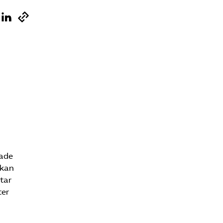
Sök på vardforetagarna.se
Press
In English
rade
 kan
tar
ter