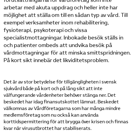
förutsättningarna för vårdföretag som inte
Pressrum
arbetar med akuta uppdrag och heller inte har
möjlighet att ställa om till en sådan typ av vård. Till
Mina sidor
exempel verksamheter inom rehabilitering,
fysioterapi, psykoterapi och vissa
specialistmottagningar. Inbokade besök ställs in
Privat Vårdfakta
och patienter ombeds att undvika besök på
vårdmottagningar för att minska smittspridningen.
Bli medlem
På kort sikt innebär det likviditetsproblem.
Logga in på Arbetsgivarguiden
Det är av stor betydelse för tillgängligheten i svensk
sjukvård både på kort och på lång sikt att inte
Sök på vardforetagarna.se
välfungerande vårdenheter behöver stänga ner. Det
beskedet har idag finansutskottet lämnat. Beskedet
välkomnas av Vårdföretagarna som har många mindre
medlemsföretag som nu också kan använda
Press
korttidspermittering för att brygga över krisen och finnas
kvar när virusutbrottet har stabiliserats.
In English