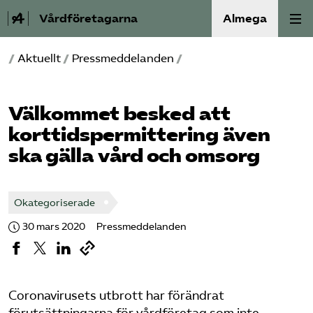
Vårdföretagarna
Almega
/
Aktuellt
/
Pressmeddelanden
/
Välfärdskriminalitet
Valmanifest
Välkommet besked att
korttidspermittering även
Medlemskap
ska gälla vård och omsorg
Aktiviteter
Okategoriserade
Våra frågor
30 mars 2020
Pressmeddelanden
Om oss
Kontakt
Coronavirusets utbrott har förändrat