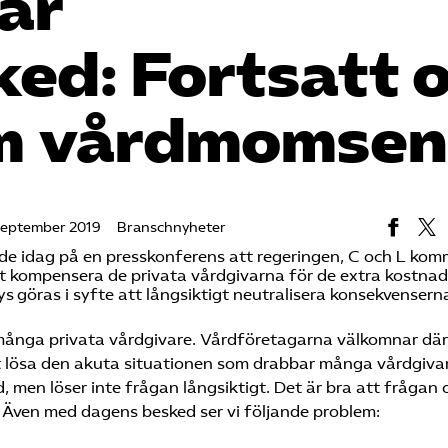
ar
ed: Fortsatt o
om vårdmomsen
september 2019
Branschnyheter
de idag på en presskonferens att regeringen, C och L kom
att kompensera de privata vårdgivarna för de extra kost
ys göras i syfte att långsiktigt neutralisera konsekvensern
ånga privata vårdgivare. Vårdföretagarna välkomnar där
tt lösa den akuta situationen som drabbar många vårdgiva
 men löser inte frågan långsiktigt. Det är bra att frågan
. Även med dagens besked ser vi följande problem: