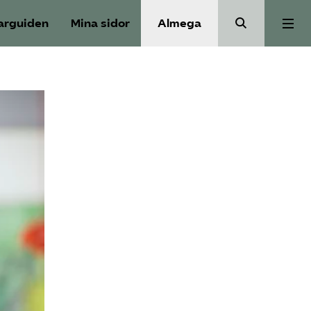
arguiden
Mina sidor
Almega
Välfärdskriminalitet
Valmanifest
Medlemskap
Aktiviteter
Våra frågor