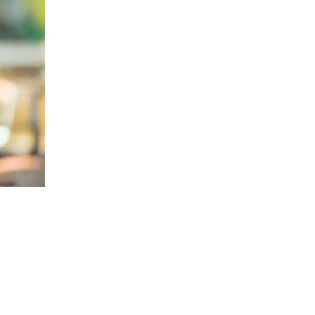
Om oss
Kontakt
Pressrum
Mina sidor
Privat Vårdfakta
Bli medlem
Logga in på
Arbetsgivarguiden