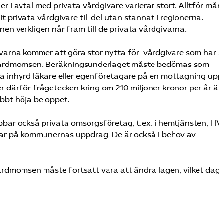
i avtal med privata vårdgivare varierar stort. Alltför m
t privata vårdgivare till del utan stannat i regionerna.
 verkligen når fram till de privata vårdgivarna.
varna kommer att göra stor nytta för vårdgivare som har 
 vårdmomsen. Beräkningsunderlaget måste bedömas som
a inhyrd läkare eller egenföretagare på en mottagning u
ter därför frågetecken kring om 210 miljoner kronor per år ä
abbt höja beloppet.
bar också privata omsorgsföretag, t.ex. i hemtjänsten, H
ar på kommunernas uppdrag. De är också i behov av
rdmomsen måste fortsatt vara att ändra lagen, vilket da