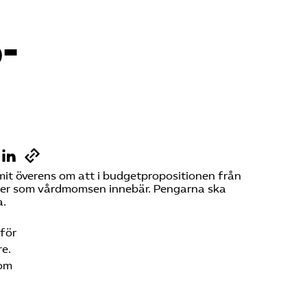
Sök på vardforetagarna.se
­
Press
In English
mit överens om att i budgetpropositionen från
nader som vårdmomsen innebär. Pengarna ska
a.
för
re.
 om