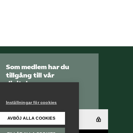
Som medlem har du
tillgång till vår
digitala
kunskapsbank
Arbetsgivarguiden
Inställningar för cookies
AVBÖJ ALLA COOKIES
Logga in